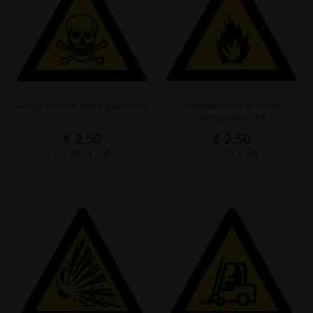
Giftige stoffen pictogrambord
Ontvlambare stoffen
pictogrambord
€ 2,50
€ 2,50
€ 3,03
€ 3,03