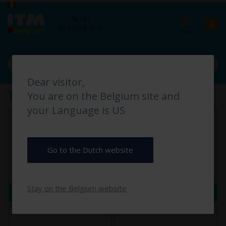
Ga
Taal
België
naar
Ca
+31
de
pro
0
(0) 40 254 70 90
inhoud
Dear visitor,
Tekstborden & Informatie
You are on the Belgium site and
your Language is US
Go to the Dutch website
Stay on the Belgium website
Magazijn- & Instructieborden
Terrein- & Toegangsborden