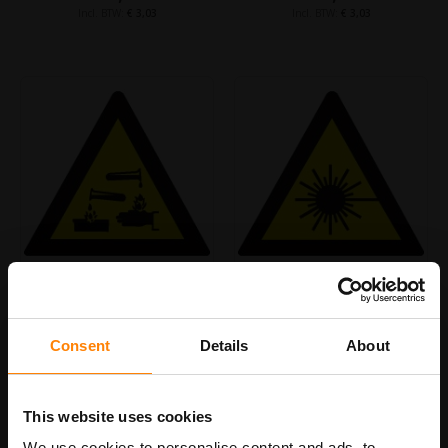
€ 3,03
€ 3,03
Bijtende stoffen
Laserstraling pictogrambord
pictogrambord
€ 2,50
€ 2,50
Consent
Details
About
€ 3,03
€ 3,03
This website uses cookies
We use cookies to personalise content and ads, to