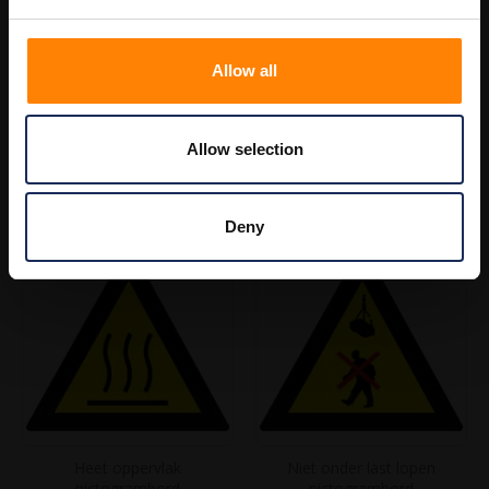
Allow all
Uitglijden pictogrambord
Heet pictogrambord
€ 2,50
€ 2,50
Allow selection
€ 3,03
€ 3,03
Deny
Heet oppervlak
Niet onder last lopen
pictogrambord
pictogrambord