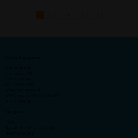
Pagina
U lees momenteel pagina
Pagina
Pagina
Pagina
Pagina
Pagina
Pagina
Volgende
1
2
3
4
5
6
Contact gegevens
ITM Belgium
Horststraat 27C
2370 Arendonk
+31-40-2547090
info@itminterma.nl
BTW nummer: BE0476.253.469
RPR Turnhout
Navigatie
Home
Signalering & Pictogrammen
Vloermarkering