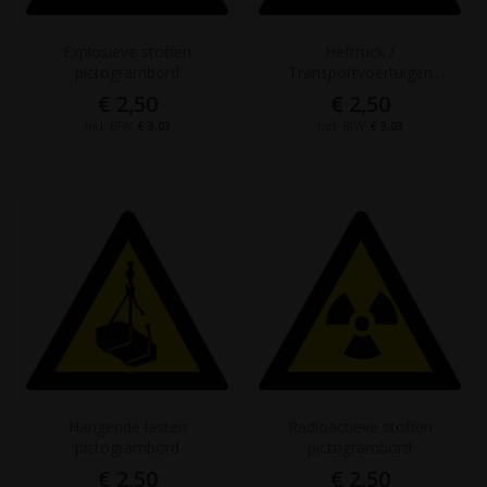
Explosieve stoffen
Heftruck /
pictogrambord
Transportvoertuigen
pictogrambord
€ 2,50
€ 2,50
€ 3,03
€ 3,03
Hangende lasten
Radioactieve stoffen
pictogrambord
pictogrambord
€ 2,50
€ 2,50