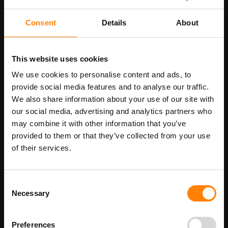
honderden meters bij autoverlichting.
Consent
Details
About
Welke kleur kies je?
Kleur
Toepassing
This website uses cookies
Wit
Algemene zichtbaarheid, neutraal
Geel
Waarschuwing, voorzichtigheid
We use cookies to personalise content and ads, to
provide social media features and to analyse our traffic.
Rood
Achterzijde voertuigen, gevaar
We also share information about your use of our site with
Oranje
Bouw, tijdelijke obstakels
our social media, advertising and analytics partners who
Rood/wit gestreept
Markeren obstakels en grenzen
may combine it with other information that you’ve
Geel/zwart gestreept
Industriële gevaarsmarkering
provided to them or that they’ve collected from your use
of their services.
Toepassingen
Reflecterende tape gebruik je op trappen en opstaplijnen waar
mensen in het donker passeren, op de zijkanten en achterkant van
Consent
voertuigen voor verkeersveiligheid, op bouwobjecten en tijdelijke
Necessary
Selection
obstakels, op industriële machines en heftrucks, op fietsen en
bagagedragers, op containers en aanhangwagens. Voor
voertuiggebruik kies je een uitvoering die voldoet aan ECE 104 of
een vergelijkbare reflectiestandaard.
Preferences