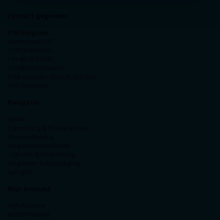
Contact gegevens
ITM Belgium
Horststraat 27C
2370 Arendonk
+31-40-2547090
info@itminterma.nl
BTW nummer: BE0476.253.469
RPR Turnhout
Navigatie
Home
Signalering & Pictogrammen
Vloermarkering
Magazijn Identificatie
Logistiek & Verpakking
Magneten & Bevestiging
Spiegels
Mijn account
Mijn Account
Bestel historie