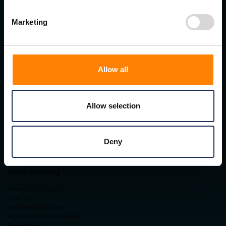
BTW nummer: BE0476.253.469
RPR Turnhout
Marketing
Navigatie
Home
Signalering & Pictogrammen
Vloermarkering
Allow all
Magazijn Identificatie
Logistiek & Verpakking
Magneten & Bevestiging
Spiegels
Allow selection
Mijn account
Mijn Account
Deny
Bestel historie
Specialiteiten
Ondersteuning
Neem contact op
Over ons
Verzendinformatie
Algemene voorwaarden
Uw account