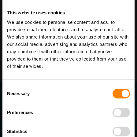
Etikethouders
€ 12,50
This website uses cookies
Alle bolspiegels (exclusief grote maten; zie
€ 16,50
We use cookies to personalise content and ads, to
hieronder)
provide social media features and to analyse our traffic.
Bolspiegels 360 graden 800 en 1000 mm en 180
€ 27,50
We also share information about your use of our site with
graden 1000 mm
our social media, advertising and analytics partners who
may combine it with other information that you’ve
provided to them or that they’ve collected from your use
of their services.
Consent
Necessary
Selection
Contact gegevens
ITM Belgium
Preferences
Horststraat 27C
2370 Arendonk
+31-40-2547090
Statistics
info@itminterma.nl