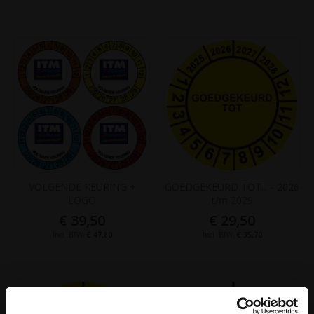
VOLGENDE KEURING +
GOEDGEKEURD TOT... - 2026
LOGO
t/m 2029
€ 39,50
€ 29,50
€ 47,80
€ 35,70