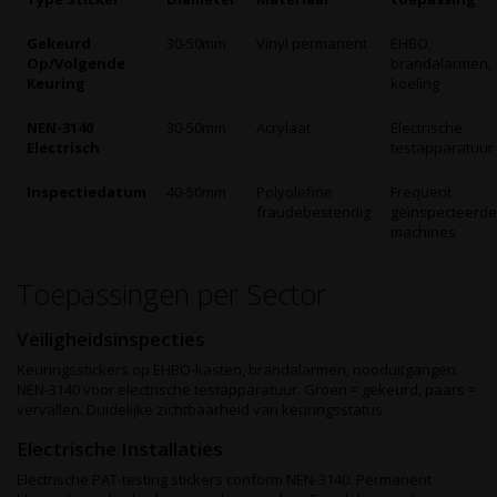
Gekeurd
30-50mm
Vinyl permanent
EHBO,
Op/Volgende
brandalarmen,
Keuring
koeling
NEN-3140
30-50mm
Acrylaat
Electrische
Electrisch
testapparatuur
Inspectiedatum
40-50mm
Polyolefine
Frequent
fraudebestendig
geïnspecteerde
machines
Toepassingen per Sector
Veiligheidsinspecties
Keuringsstickers op EHBO-kasten, brandalarmen, nooduitgangen.
NEN-3140 voor electrische testapparatuur. Groen = gekeurd, paars =
vervallen. Duidelijke zichtbaarheid van keuringsstatus.
Electrische Installaties
Electrische PAT-testing stickers conform NEN-3140. Permanent