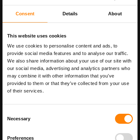
Consent
Details
About
This website uses cookies
We use cookies to personalise content and ads, to
NEN 2484 geel
NEN 2484 wit
provide social media features and to analyse our traffic.
We also share information about your use of our site with
€ 29,50
€ 29,50
our social media, advertising and analytics partners who
€ 35,70
€ 35,70
may combine it with other information that you’ve
provided to them or that they’ve collected from your use
of their services.
Consent
Necessary
Selection
Preferences