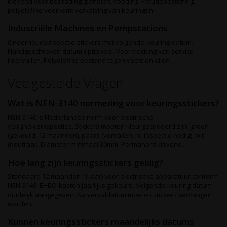
klevend voor bedrading, panelen, voeding. Fraudebestendig
polyolefine voorkomt vervalsing van keuringen.
Industriële Machines en Pompstations
Onderhoudsinspectie-stickers met volgende-keuring-datum.
Handgeschreven datum optioneel. Voor tracking van service-
intervallen. Polyolefine bestand tegen vocht en oliën.
Veelgestelde Vragen
Wat is NEN-3140 normering voor keuringsstickers?
NEN-3140 is Nederlandse norm voor electrische
veiligheidsinspecties. Stickers moeten kleurgecodeerd zijn: groen
(gekeurd, 12 maanden), paars (vervallen, re-inspectie nodig), wit
(neutraal). Diameter minimaal 30mm. Permanent klevend.
Hoe lang zijn keuringsstickers geldig?
Standaard 12 maanden (1 jaar) voor electrische apparatuur conform
NEN-3140. EHBO-kasten jaarlijks gekeurd. Volgende-keuring datum
duidelijk aangegeven. Na vervaldatum moeten stickers vervangen
worden.
Kunnen keuringsstickers maandelijks datums