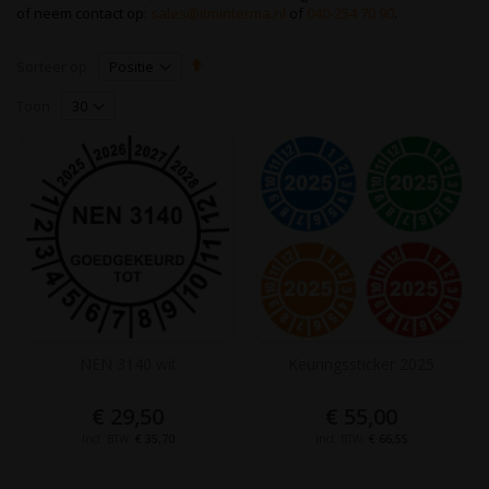
of neem contact op:
sales@itminterma.nl
of
040-254 70 90
.
Van
Sorteer op
hoog
naar
Toon
laag
sorteren
NEN 3140 wit
Keuringssticker 2025
€ 29,50
€ 55,00
€ 35,70
€ 66,55