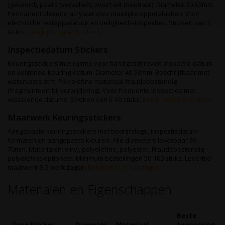
(gekeurd), paars (vervallen), zwart-wit (neutraal). Diameter 30-50mm.
Permanent klevend acrylaat voor moeilijke oppervlakken. Voor
electrische testapparatuur en veiligheids-inspecties. Stroken van 5
stuks.
Bekijk pictogramstickers
.
Inspectiedatum Stickers
Keuringsstickers met ruimte voor handgeschreven inspectie-datum
en volgende-keuring-datum. Diameter 40-50mm. Beschrijfbaar met
watervaste stift. Polyolefine materiaal fraudebestendig
(fragmenteert bij verwijdering). Voor frequente inspecties met
wisselende datums. Stroken van 5-10 stuks.
Bekijk keuringsstickers
.
Maatwerk Keuringsstickers
Aangepaste keuringsstickers met bedrijfslogo, inspectiedatum-
formaten en aangepaste kleuren. Alle diameters leverbaar 30-
70mm. Materialen: vinyl, polyolefine, polyester. Fraudebestendig
polyolefine optioneel. Minimum bestellingen 50-100 stuks. Levertijd
maatwerk 3-5 werkdagen.
Bekijk sticker-catalogus
.
Materialen en Eigenschappen
Beste
Type Sticker
Diameter
Materiaal
toepassing