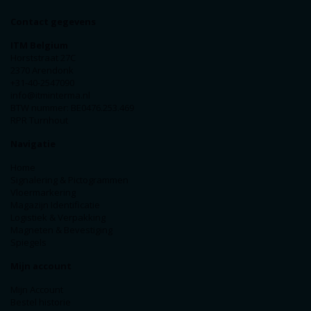
Contact gegevens
ITM Belgium
Horststraat 27C
2370 Arendonk
+31-40-2547090
info@itminterma.nl
BTW nummer: BE0476.253.469
RPR Turnhout
Navigatie
Home
Signalering & Pictogrammen
Vloermarkering
Magazijn Identificatie
Logistiek & Verpakking
Magneten & Bevestiging
Spiegels
Mijn account
Mijn Account
Bestel historie