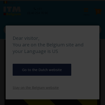
Ga
Taal
België
naar
Ca
+31
de
pro
0
(0) 40 254 70 90
inhoud
Dear visitor,
Ga
You are on the Belgium site and
naar
het
your Language is US
einde
van
de
afbeeldingen-
Go to the Dutch website
gallerij
Stay on the Belgium website