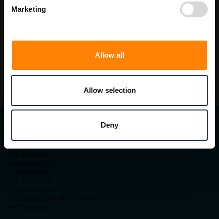
300 x 300 mm
Marketing
400 x 400 mm
210 x 300 mm - met tekst NIET MET WATER BLUSSEN
Allow all
Allow selection
Deny
Contact gegevens
ITM Belgium
Horststraat 27C
2370 Arendonk
+31-40-2547090
info@itminterma.nl
BTW nummer: BE0476.253.469
RPR Turnhout