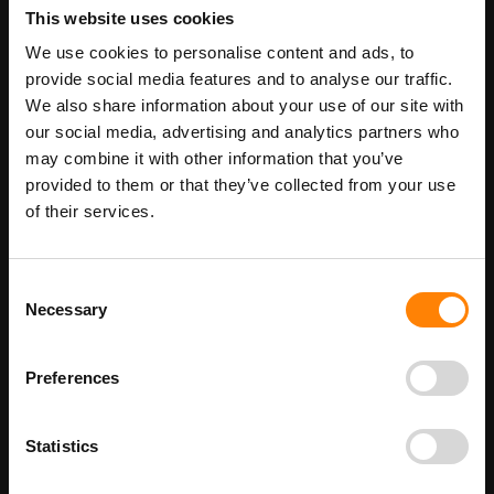
This website uses cookies
We use cookies to personalise content and ads, to
In Winkelwagen
provide social media features and to analyse our traffic.
We also share information about your use of our site with
Maatwerk voor dit product is mogelijk,
our social media, advertising and analytics partners who
Meer info
geef uw wensen door
may combine it with other information that you’ve
provided to them or that they’ve collected from your use
of their services.
Details
Consent
Niet met water blussen pictogrambord (geel/zwart gestreept) in
Necessary
Selection
de categorie gevaar pictogrammen. Gebruik dit bord om aan te
geven dat op deze locatie een brand niet met water geblust moet
worden. Bij ITM Interma hebben we vele pictogramborden in het
Preferences
assortiment welke allemaal voldoen aan de wettelijke eisen.
Beschikbaar als:
bordenmaat
Statistics
100 x 100 mm
200 x 200 mm