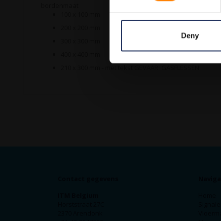
bordenmaat
100 x 100 mm
200 x 200 mm
Deny
300 x 300 mm
400 x 400 mm
210 x 300 mm - met tekst GEVAAR! GASFLESSEN
Contact gegevens
Naviga
ITM Belgium
Home
Horststraat 27C
Signale
2370 Arendonk
Vloerm