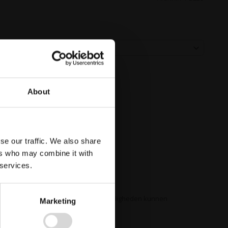
About
se our traffic. We also share
ers who may combine it with
 services.
nwezig zijn die bij bijzondere omstandigheden kunnen
Marketing