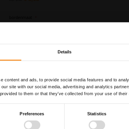
bordenmaat
In Winkelwagen
Details
Maatwerk voor dit product is
Meer info
mogelijk, geef uw wensen door
e content and ads, to provide social media features and to analy
 our site with our social media, advertising and analytics partn
 provided to them or that they’ve collected from your use of their
. Gebruik dit bord om een waarschuwing te geven dat hier gasflessen aa
Preferences
Statistics
 in het assortiment welke allemaal voldoen aan de wettelijke eisen.