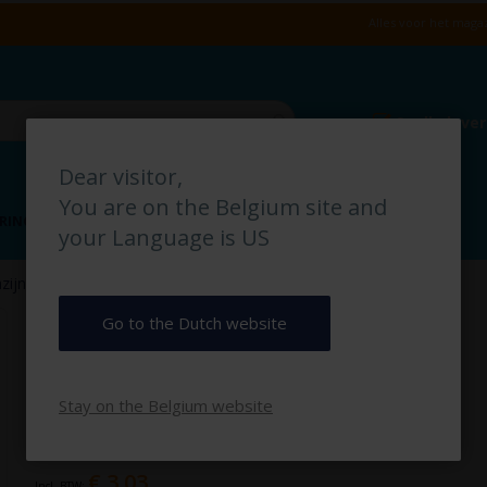
Alles voor het magaz
Snelle leve
Dear visitor,
You are on the Belgium site and
RING
VLOERMARKERING
MAGAZIJN IDENTIFICATIE
your Language is US
Gasfles pictogrambord
ijn- & Instructieborden
Gasfles pictogrambord
Go to the Dutch website
PB2 28
Stay on the Belgium website
€ 2,50
€ 3,03