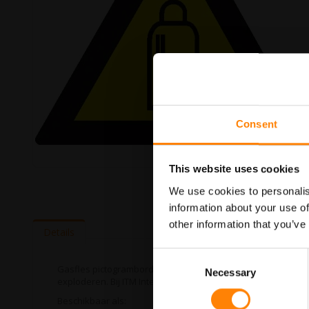
Consent
This website uses cookies
Ga
naar
We use cookies to personalis
het
information about your use of
begin
van
other information that you’ve
Details
de
afbeeldingen-
Consent
gallerij
Gasfles pictogrambord in de categorie gevaar pictogrammen
Necessary
Selection
exploderen. Bij ITM Interma hebben we vele pictogramborden
Beschikbaar als: