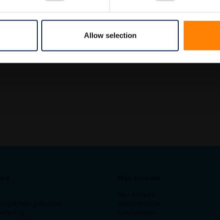
Allow selection
tie
Mijn account
Mijn Account
ring & Pictogrammen
Bestel historie
arkering
Specialiteiten