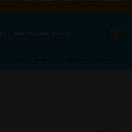
ijn!
Neem contact met ons op
Inloggen
Account aanmaken
Cart
ring
Meer dan 30 jaar ervaring
product
0
LOGISTIEK & VERPAKKING
MAGNETEN & BEVESTIGING
Art.nr.
PB228