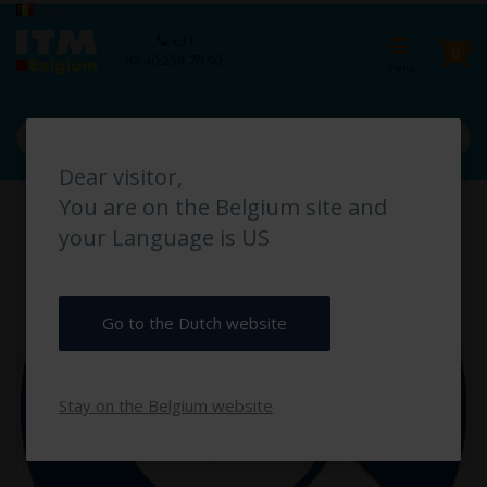
Ga
Taal
België
naar
Ca
+31
de
pro
0
(0) 40 254 70 90
inhoud
Dear visitor,
Ga
You are on the Belgium site and
naar
het
your Language is US
einde
van
de
afbeeldingen-
Go to the Dutch website
gallerij
Stay on the Belgium website