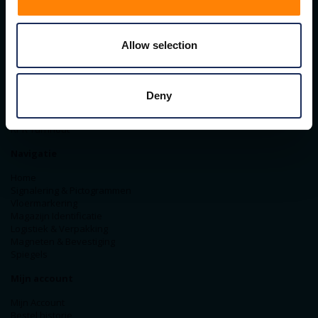
Contact gegevens
Allow selection
ITM Belgium
Horststraat 27C
2370 Arendonk
+31-40-2547090
Deny
info@itminterma.nl
BTW nummer: BE0476.253.469
RPR Turnhout
Navigatie
Home
Signalering & Pictogrammen
Vloermarkering
Magazijn Identificatie
Logistiek & Verpakking
Magneten & Bevestiging
Spiegels
Mijn account
Mijn Account
Bestel historie