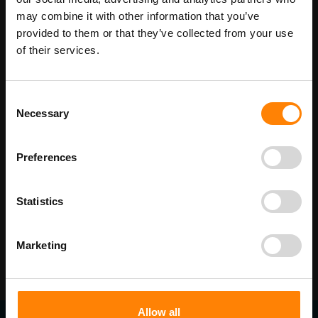
Maatwerk voor dit product is mogelijk,
Meer info
may combine it with other information that you’ve
geef uw wensen door
provided to them or that they’ve collected from your use
of their services.
Details
Consent
Necessary
Selection
Beschikbaar als: PS3110505 PS3111010 PS3112020 PS3112129
PS3113030 PS3114040
Beschikbaar als:
Preferences
Stickermaat
100 x 100 mm
200 x 200 mm
Statistics
Marketing
Allow all