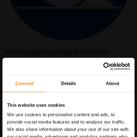
Ga
Wielkeggen pictogramsticker
naar
het
begin
€ 2,50
van
Art.nr.
PS311
€ 3,03
de
afbeeldingen-
gallerij
Consent
Details
About
Stickermaat
This website uses cookies
We use cookies to personalise content and ads, to
In Winkelwagen
provide social media features and to analyse our traffic.
We also share information about your use of our site with
our social media, advertising and analytics partners who