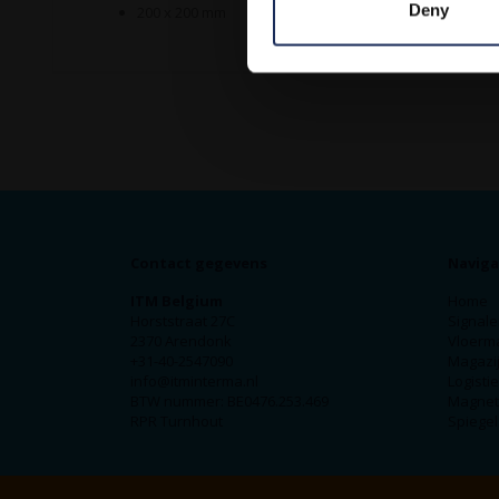
Deny
200 x 200 mm
Contact gegevens
Naviga
ITM Belgium
Home
Horststraat 27C
Signale
2370 Arendonk
Vloerm
+31-40-2547090
Magazij
info@itminterma.nl
Logisti
BTW nummer: BE0476.253.469
Magnet
RPR Turnhout
Spiegel