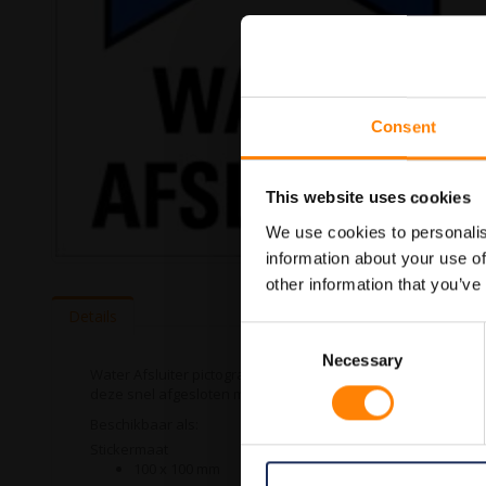
Consent
This website uses cookies
We use cookies to personalis
information about your use of
Ga
other information that you’ve
naar
het
Details
begin
Consent
van
Necessary
Selection
de
Water Afsluiter pictogramsticker in de categorie brandveilig
afbeeldingen-
deze snel afgesloten moet worden. Bij ITM Interma hebben w
gallerij
Beschikbaar als:
Stickermaat
100 x 100 mm