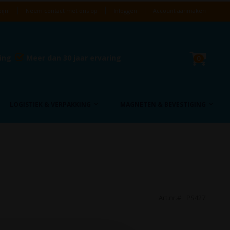
ijn!
Neem contact met ons op
Inloggen
Account aanmaken
Cart
ring
Meer dan 30 jaar ervaring
product
0
LOGISTIEK & VERPAKKING
MAGNETEN & BEVESTIGING
Art.nr.
PS427