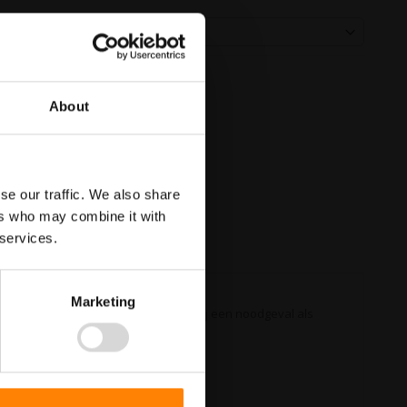
About
se our traffic. We also share
ers who may combine it with
 services.
Marketing
e waterkraan zit. Dit is belangrijk bij een noodgeval als
e wettelijke eisen.