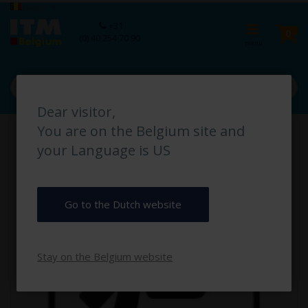
Ga
Taal
België
naar
Ca
+31
de
pro
0
(0) 40 254 70 90
inhoud
Dear visitor,
Ga
You are on the Belgium site and
naar
het
your Language is US
einde
van
de
afbeeldingen-
Go to the Dutch website
gallerij
Stay on the Belgium website