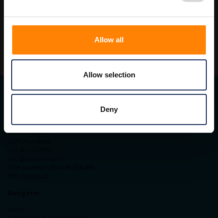
400 x 400 mm
Allow all
Allow selection
Contact gegevens
Deny
ITM Belgium
Horststraat 27C
2370 Arendonk
+31-40-2547090
info@itminterma.nl
BTW nummer: BE0476.253.469
RPR Turnhout
Navigatie
Home