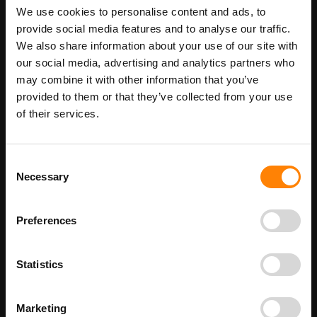
Maatwerk voor dit product is mogelijk,
Meer info
We use cookies to personalise content and ads, to
geef uw wensen door
provide social media features and to analyse our traffic.
We also share information about your use of our site with
our social media, advertising and analytics partners who
may combine it with other information that you’ve
Details
provided to them or that they’ve collected from your use
of their services.
Wachtruimte pictogrambord in de categorie
gebodspictogrammen. Gebruik dit bord om aan te geven dat het
op deze locatie verboden is om te parkeren. Het is mogelijk om te
stoppen maar niet om langer stil te staan. Bij ITM Interma hebben
Consent
we vele pictogramborden in het assortiment welke allemaal
Necessary
Selection
voldoen aan de wettelijke eisen.
Beschikbaar als:
bordenmaat
Preferences
100 x 100 mm
200 x 200 mm
Statistics
200 x 200 mm - haaks
200 x 200 mm - panorama
300 x 300 mm
Marketing