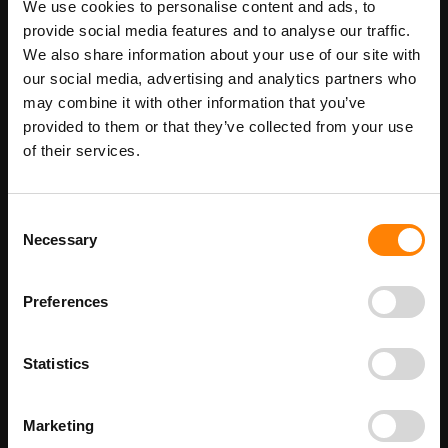
We use cookies to personalise content and ads, to
provide social media features and to analyse our traffic.
Maatwerk voor dit product is mogelijk,
Meer info
geef uw wensen door
We also share information about your use of our site with
our social media, advertising and analytics partners who
may combine it with other information that you’ve
provided to them or that they’ve collected from your use
Details
of their services.
Niet Met Water Blussen pictogrambord (emmer) in de categorie
verbodspictogrammen. Gebruik dit bord om aan te geven dat het
Consent
op deze locatie verboden is om een brand met water te blussen.
Necessary
Bij ITM Interma hebben we vele pictogramborden in het
Selection
assortiment welke allemaal voldoen aan de wettelijke eisen.
Beschikbaar als:
Preferences
bordenmaat
100 x 100 mm
200 x 200 mm
Statistics
300 x 300 mm
400 x 400 mm
Marketing
210 x 300 mm - met tekst NIET MET WATER BLUSSEN