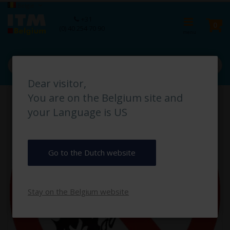
Ga
Taal
België
naar
Ca
+31
de
pro
0
(0) 40 254 70 90
inhoud
Dear visitor,
Ga
You are on the Belgium site and
naar
het
your Language is US
einde
van
de
afbeeldingen-
Go to the Dutch website
gallerij
Stay on the Belgium website