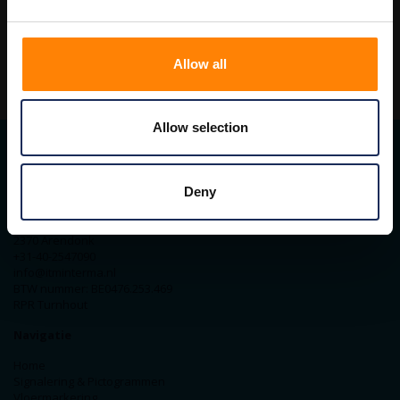
Allow all
Allow selection
Contact gegevens
Deny
ITM Belgium
Horststraat 27C
2370 Arendonk
+31-40-2547090
info@itminterma.nl
BTW nummer: BE0476.253.469
RPR Turnhout
Navigatie
Home
Signalering & Pictogrammen
Vloermarkering