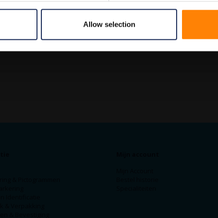
Allow selection
tie
Mijn account
Mijn Account
ring & Pictogrammen
Bestel historie
arkering
Specialiteiten
n Identificatie
ek & Verpakking
en & Bevestiging