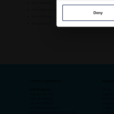
200 x 200 mm
210 x 300 mm - met tekst
Deny
300 x 300 mm
400 x 400 mm
Contact gegevens
Naviga
ITM Belgium
Home
Horststraat 27C
Signale
2370 Arendonk
Vloerm
+31-40-2547090
Magazij
info@itminterma.nl
Logisti
BTW nummer: BE0476.253.469
Magnet