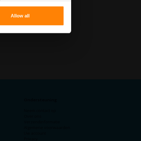
Allow all
Ondersteuning
Neem contact op
Over ons
Verzendinformatie
Algemene voorwaarden
Uw account
Privacy