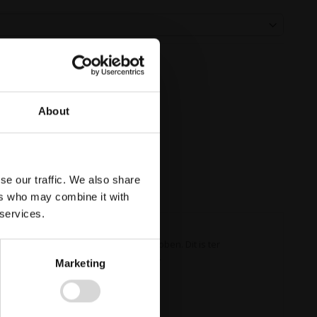
About
se our traffic. We also share
ers who may combine it with
 services.
 is om een veiligheidshelm op te hebben. Dit is ter
maal voldoen aan de wettelijke eisen.
Marketing