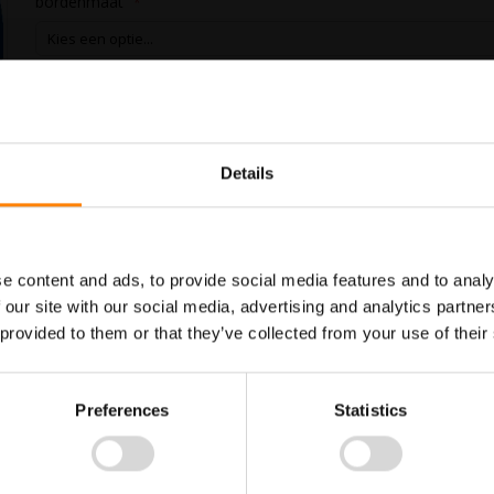
bordenmaat
In Winkelwagen
Details
Maatwerk voor dit product is
Meer info
mogelijk, geef uw wensen door
e content and ads, to provide social media features and to analy
 our site with our social media, advertising and analytics partn
 provided to them or that they’ve collected from your use of their
ammen. Gebruik dit bord om aan te geven dat het op deze locatie verplicht
TM Interma hebben we vele pictogramborden in het assortiment welke alle
Preferences
Statistics