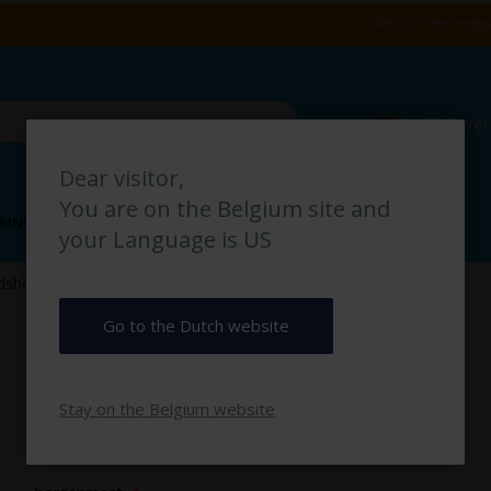
Alles voor het magaz
Snelle leve
Dear visitor,
You are on the Belgium site and
RING
VLOERMARKERING
MAGAZIJN IDENTIFICATIE
your Language is US
idshelm pictogrambord
Veiligheidshelm pictogrambord
Go to the Dutch website
€ 2,50
Stay on the Belgium website
€ 3,03