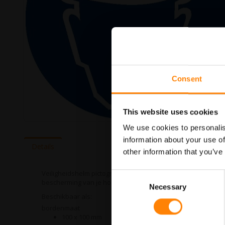
Consent
This website uses cookies
Ga
We use cookies to personalis
naar
information about your use of
het
Details
other information that you’ve
begin
van
de
Veiligheidshelm pictogrambord in de categorie gebodspictogr
Consent
afbeeldingen-
bescherming van je hoofd tegen vallende voorwerpen. Bij I
Necessary
Selection
gallerij
Beschikbaar als:
bordenmaat
100 x 100 mm