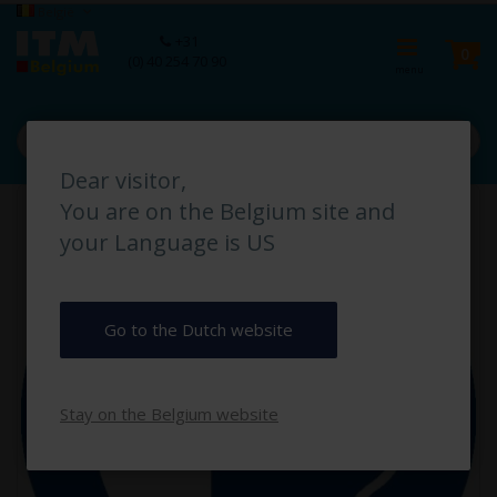
Ga
Taal
België
naar
Ca
+31
de
pro
0
(0) 40 254 70 90
inhoud
Dear visitor,
Ga
You are on the Belgium site and
naar
het
your Language is US
einde
van
de
afbeeldingen-
Go to the Dutch website
gallerij
Stay on the Belgium website