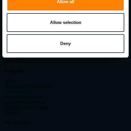
Allow all
Contact gegevens
Allow selection
ITM Belgium
Horststraat 27C
2370 Arendonk
Deny
+31-40-2547090
info@itminterma.nl
BTW nummer: BE0476.253.469
RPR Turnhout
Navigatie
Home
Signalering & Pictogrammen
Vloermarkering
Magazijn Identificatie
Logistiek & Verpakking
Magneten & Bevestiging
Spiegels
Mijn account