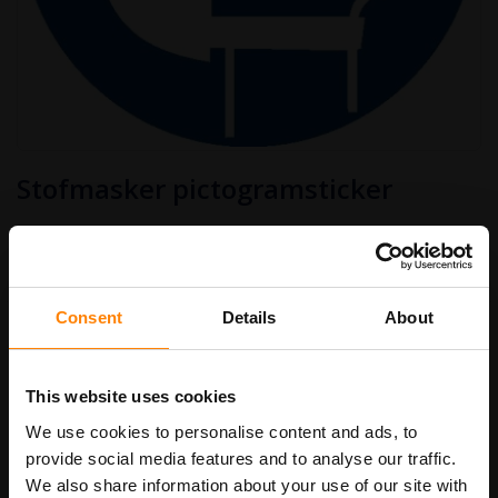
Ga
Stofmasker pictogramsticker
naar
het
begin
€ 3,00
van
Art.nr.
PS313
€ 3,63
de
afbeeldingen-
gallerij
Consent
Details
About
Stickermaat
This website uses cookies
We use cookies to personalise content and ads, to
In Winkelwagen
provide social media features and to analyse our traffic.
We also share information about your use of our site with