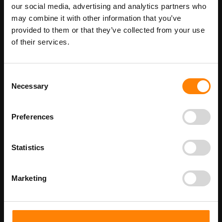
Maatwerk voor dit product is mogelijk,
our social media, advertising and analytics partners who
Meer info
geef uw wensen door
may combine it with other information that you’ve
provided to them or that they’ve collected from your use
of their services.
Details
Consent
Beschikbaar als: PS313025025 PS3131010 PS3132020 PS3132129
Necessary
Selection
PS3133030 PS3134040 PS3130505
Beschikbaar als:
Stickermaat
Preferences
50 x 50 mm - 50 stuks per verpakking
100 x 100 mm
Statistics
200 x 200 mm
Marketing