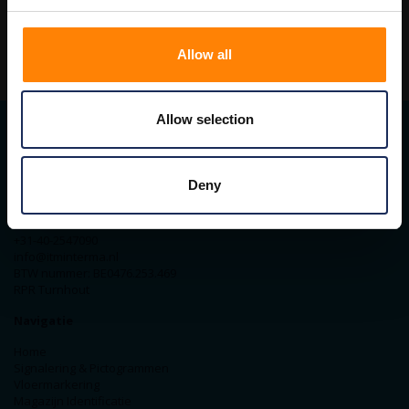
Allow all
Allow selection
Contact gegevens
Deny
ITM Belgium
Horststraat 27C
2370 Arendonk
+31-40-2547090
info@itminterma.nl
BTW nummer: BE0476.253.469
RPR Turnhout
Navigatie
Home
Signalering & Pictogrammen
Vloermarkering
Magazijn Identificatie