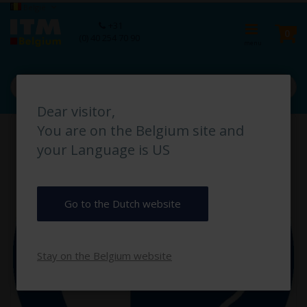
Ga
Taal
België
naar
Ca
+31
de
pro
0
(0) 40 254 70 90
inhoud
Dear visitor,
Ga
You are on the Belgium site and
naar
het
your Language is US
einde
van
de
afbeeldingen-
Go to the Dutch website
gallerij
Stay on the Belgium website