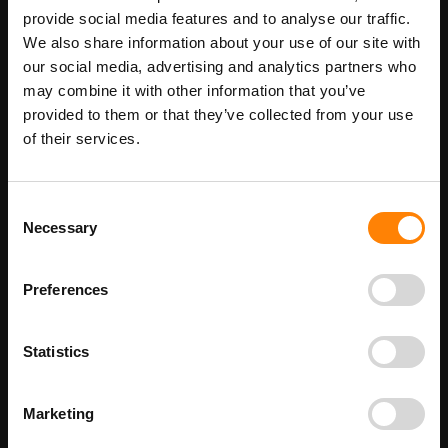
Maatwerk voor dit product is mogelijk,
Meer info
provide social media features and to analyse our traffic.
geef uw wensen door
We also share information about your use of our site with
our social media, advertising and analytics partners who
may combine it with other information that you’ve
provided to them or that they’ve collected from your use
Details
of their services.
Stofmasker pictogrambord in de categorie gebodspictogrammen.
Gebruik dit bord om aan te geven dat het verplicht is om op de
locatie een stofmasker te gebruiken. Bij ITM Interma hebben we
Consent
vele pictogramborden in het assortiment welke allemaal voldoen
Necessary
Selection
aan de wettelijke eisen.
Beschikbaar als:
bordenmaat
Preferences
100 x 100 mm
200 x 200 mm
Statistics
300 x 300 mm
400 x 400 mm
210 x 300 mm - met tekst STOFMASKER VERPLICHT
Marketing