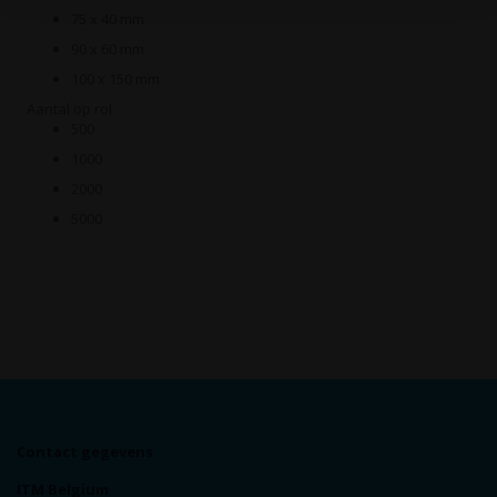
75 x 40 mm
90 x 60 mm
100 x 150 mm
Aantal op rol
500
1000
2000
5000
Contact gegevens
ITM Belgium