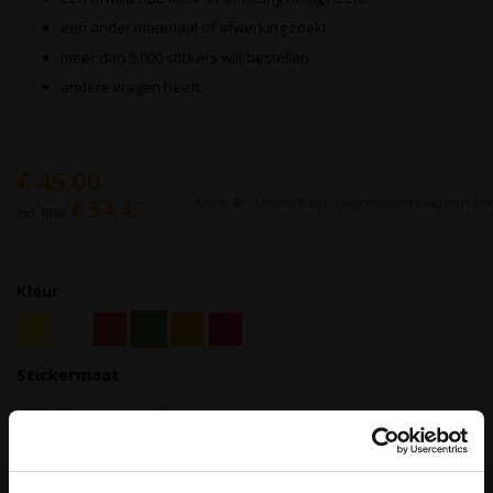
een ander materiaal of afwerking zoekt.
meer dan 5.000 stickers wilt bestellen.
andere vragen heeft.
€ 45,00
Art.nr.
Stickers op rol-groen-60 x 40 mm-50
€ 54,45
Kleur
Stickermaat
Aantal op rol