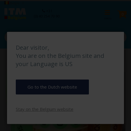
Ga
Taal
België
naar
Ca
+31
de
pro
0
(0) 40 254 70 90
inhoud
Dear visitor,
Ga
You are on the Belgium site and
naar
het
your Language is US
einde
van
de
afbeeldingen-
Go to the Dutch website
gallerij
Stay on the Belgium website