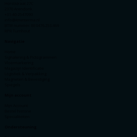
Horststraat 27C
2370 Arendonk
+31-40-2547090
info@itminterma.nl
BTW nummer: BE0476.253.469
RPR Turnhout
Navigatie
Home
Signalering & Pictogrammen
Vloermarkering
Magazijn Identificatie
Logistiek & Verpakking
Magneten & Bevestiging
Spiegels
Mijn account
Mijn Account
Bestel historie
Specialiteiten
Ondersteuning