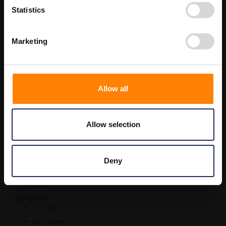
Statistics
Details
Marketing
Allow all
Beschikbaar als:
Kleur
Geel
Allow selection
Wit
Rood
Groen
Deny
Oranje
Roze
Stickermaat
50 x 150 mm
60 x 40 mm