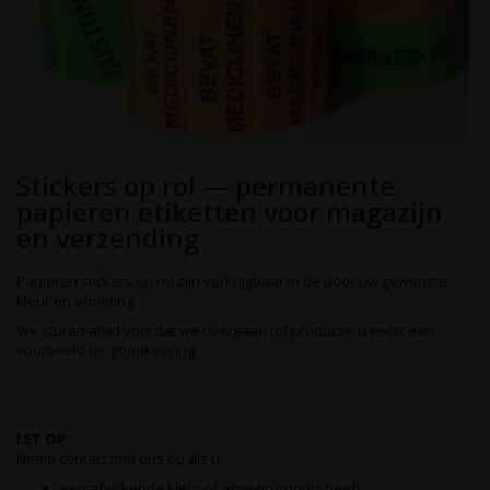
Ga
Stickers op rol — permanente
naar
het
papieren etiketten voor magazijn
begin
en verzending
van
de
afbeeldingen-
Papieren stickers op rol zijn verkrijgbaar in de door uw gewenste
gallerij
kleur en afmeting.
We sturen altijd voordat we overgaan tot productie u eerst een
voorbeeld ter goedkeuring.
LET OP:
Neem contact met ons op als u:
een afwijkende kleur of afmeting nodig heeft.