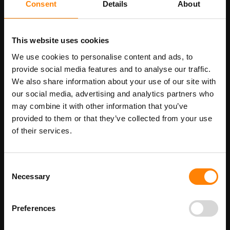
500
1000
2000
5000
Consent
Details
About
Tekst op sticker
This website uses cookies
We use cookies to personalise content and ads, to
Opmerkingen / speciale wensen
provide social media features and to analyse our traffic.
We also share information about your use of our site with
our social media, advertising and analytics partners who
may combine it with other information that you’ve
provided to them or that they’ve collected from your use
of their services.
In Winkelwagen
Consent
Necessary
Selection
Maatwerk voor dit product is mogelijk,
Meer info
geef uw wensen door
Preferences