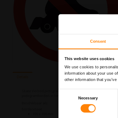
Consent
This website uses cookies
Ga
We use cookies to personalis
naar
information about your use of
het
Details
other information that you’ve
begin
van
de
Skate Verbod pictogrambord in de categorie verbodspictogr
Consent
afbeeldingen-
pictogramborden in het assortiment welke allemaal voldoen 
Necessary
Selection
gallerij
Beschikbaar als:
bordenmaat
100 x 100 mm