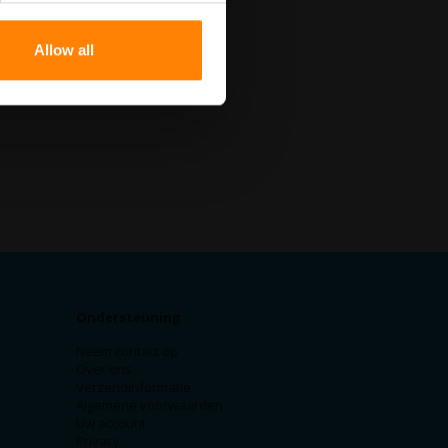
Allow all
Ondersteuning
Neem contact op
Over ons
Verzendinformatie
Algemene voorwaarden
Uw account
Privacy