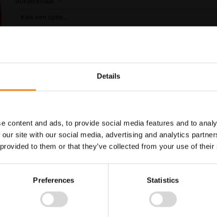
bordenmaat
In Winkelwagen
Details
Maatwerk voor dit product is
Meer info
mogelijk, geef uw wensen door
e content and ads, to provide social media features and to analy
 our site with our social media, advertising and analytics partn
 provided to them or that they’ve collected from your use of their
ammen. Gebruik dit bord om aan te geven dat het op deze locatie verboden
aan de wettelijke eisen.
Preferences
Statistics