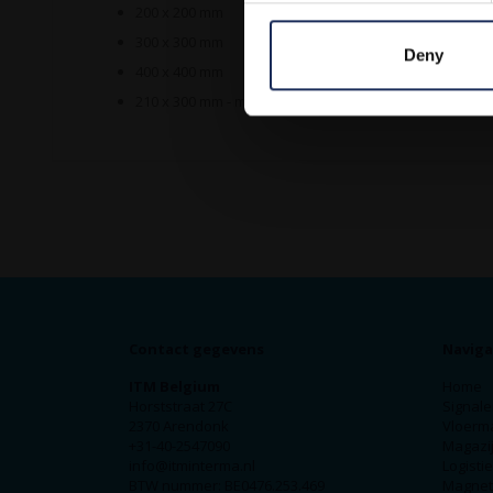
200 x 200 mm
300 x 300 mm
Deny
400 x 400 mm
210 x 300 mm - met tekst SKATES VERBODEN
Contact gegevens
Naviga
ITM Belgium
Home
Horststraat 27C
Signale
2370 Arendonk
Vloerm
+31-40-2547090
Magazij
info@itminterma.nl
Logisti
BTW nummer: BE0476.253.469
Magnet