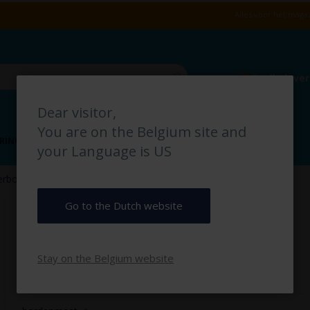
Alles voor het magaz
Snelle leve
Dear visitor,
You are on the Belgium site and
RING
VLOERMARKERING
MAGAZIJN IDENTIFICATIE
your Language is US
erbod pictogrambord
Skate Verbod pictogrambord
Go to the Dutch website
€ 2,50
Stay on the Belgium website
€ 3,03