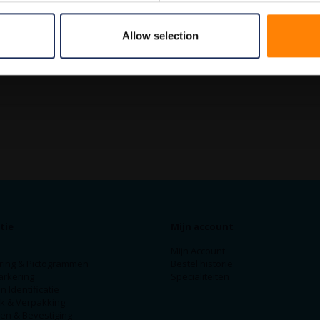
Allow selection
tie
Mijn account
Mijn Account
ring & Pictogrammen
Bestel historie
arkering
Specialiteiten
n Identificatie
ek & Verpakking
en & Bevestiging