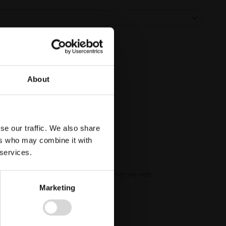
About
se our traffic. We also share
ers who may combine it with
 services.
 is om te skaten. Bij ITM Interma hebben we vele
Marketing