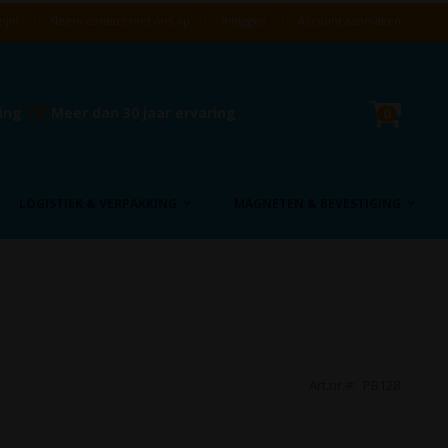
ijn!
Neem contact met ons op
Inloggen
Account aanmaken
Cart
ring
Meer dan 30 jaar ervaring
product
0
LOGISTIEK & VERPAKKING
MAGNETEN & BEVESTIGING
Art.nr.
PB128