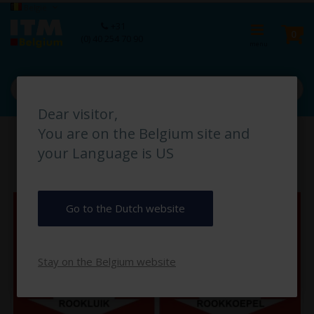
Ga
Taal
België
naar
Ca
+31
de
pro
0
(0) 40 254 70 90
inhoud
Dear visitor,
Ga
You are on the Belgium site and
naar
het
your Language is US
einde
van
de
afbeeldingen-
Go to the Dutch website
gallerij
Stay on the Belgium website