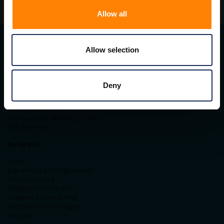
Allow all
Allow selection
Contact gegevens
ITM Belgium
Horststraat 27C
Deny
2370 Arendonk
+31-40-2547090
info@itminterma.nl
BTW nummer: BE0476.253.469
RPR Turnhout
Navigatie
Home
Signalering & Pictogrammen
Vloermarkering
Magazijn Identificatie
Logistiek & Verpakking
Magneten & Bevestiging
Spiegels