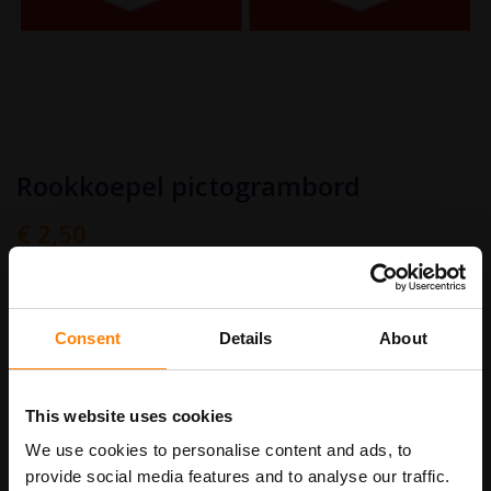
Ga
Rookkoepel pictogrambord
naar
het
begin
€ 2,50
van
Art.nr.
PB452
€ 3,03
de
afbeeldingen-
gallerij
bordenmaat
Consent
Details
About
This website uses cookies
In Winkelwagen
We use cookies to personalise content and ads, to
provide social media features and to analyse our traffic.