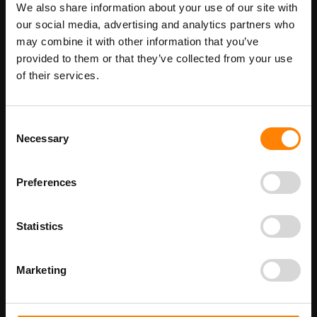
Maatwerk voor dit product is mogelijk,
We also share information about your use of our site with
Meer info
geef uw wensen door
our social media, advertising and analytics partners who
may combine it with other information that you’ve
provided to them or that they’ve collected from your use
of their services.
Details
Rookkoepel pictogrambord in de categorie
Consent
brandveiligheidspictogrammen. Gebruik dit bord om aan te geven
Necessary
Selection
dat op een locatie een rookluik of rookkoepel aanwezig is om bij
brand de rook af te voeren. Bij ITM Interma hebben we vele
pictogramborden in het assortiment welke allemaal voldoen aan
de wettelijke eisen.
Preferences
Beschikbaar als:
bordenmaat
Statistics
100 x 100 mm
200 x 200 mm
Marketing