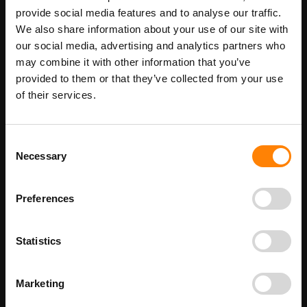
Maatwerk voor dit product is mogelijk,
Meer info
provide social media features and to analyse our traffic.
geef uw wensen door
We also share information about your use of our site with
our social media, advertising and analytics partners who
may combine it with other information that you’ve
provided to them or that they’ve collected from your use
Details
of their services.
Rook Verbod pictogrambord in de categorie
verbodspictogrammen. Gebruik dit bord om aan te geven dat het
op deze locatie niet toegestaan is om te roken. Bij ITM Interma
Consent
hebben we vele pictogramborden in het assortiment welke
Necessary
Selection
allemaal voldoen aan de wettelijke eisen.
Beschikbaar als:
bordenmaat
Preferences
100 x 100 mm
200 x 200 mm
Statistics
210 x 300 mm - met tekst
300 x 300 mm
400 x 400 mm
Marketing