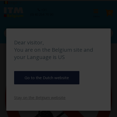
Ga
Taal
België
naar
Ca
+31
de
pro
0
(0) 40 254 70 90
inhoud
Dear visitor,
Ga
You are on the Belgium site and
naar
het
your Language is US
einde
van
de
afbeeldingen-
Go to the Dutch website
gallerij
Stay on the Belgium website