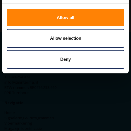
Allow all
Allow selection
Contact gegevens
Deny
ITM Belgium
Horststraat 27C
2370 Arendonk
+31-40-2547090
info@itminterma.nl
BTW nummer: BE0476.253.469
RPR Turnhout
Navigatie
Home
Signalering & Pictogrammen
Vloermarkering
Magazijn Identificatie