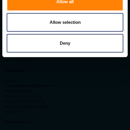
Allow all
Contact gegevens
Allow selection
ITM Belgium
Horststraat 27C
2370 Arendonk
Deny
+31-40-2547090
info@itminterma.nl
BTW nummer: BE0476.253.469
RPR Turnhout
Navigatie
Home
Signalering & Pictogrammen
Vloermarkering
Magazijn Identificatie
Logistiek & Verpakking
Magneten & Bevestiging
Spiegels
Mijn account