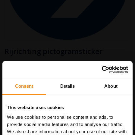
Ga
Rijrichting pictogramsticker
naar
het
begin
€ 2,50
van
Art.nr.
PS310
€ 3,03
de
afbeeldingen-
gallerij
Consent
Details
About
Stickermaat
This website uses cookies
We use cookies to personalise content and ads, to
In Winkelwagen
provide social media features and to analyse our traffic.
We also share information about your use of our site with