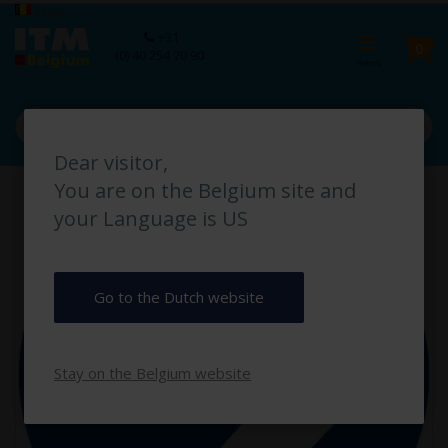
Ga
Taal
België
naar
Ca
+31
de
pro
0
(0) 40 254 70 90
inhoud
Dear visitor,
Ga
You are on the Belgium site and
naar
het
your Language is US
einde
van
de
afbeeldingen-
Go to the Dutch website
gallerij
Stay on the Belgium website