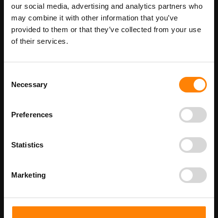
Maatwerk voor dit product is mogelijk,
our social media, advertising and analytics partners who
Meer info
geef uw wensen door
may combine it with other information that you’ve
provided to them or that they’ve collected from your use
of their services.
Details
Consent
Beschikbaar als: PS310025025 PS3101010 PS3102020 PS3102129
Necessary
Selection
PS3103030 PS3104040 PS31055050
Beschikbaar als:
Stickermaat
Preferences
50 x 50 mm - 50 stuks per verpakking
100 x 100 mm
Statistics
200 x 200 mm
Marketing