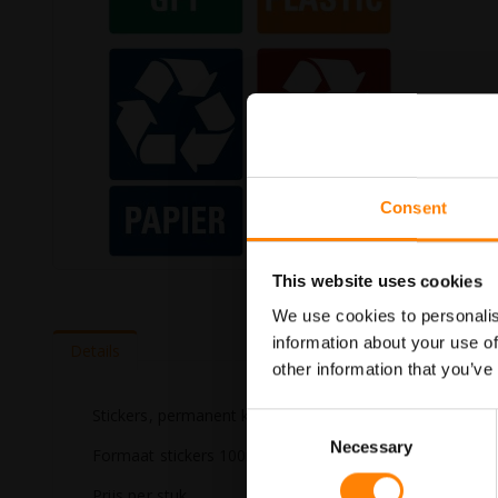
Consent
Ga
This website uses cookies
naar
We use cookies to personalis
het
begin
information about your use of
Details
van
other information that you’ve
de
afbeeldingen-
Stickers, permanent klevend, buitenkwaliteit voor op prul
gallerij
Consent
Necessary
Selection
Formaat stickers 100mm x 150mm.
Prijs per stuk