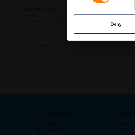
Beschikbaar als:
Kleur
Donkerrood
Deny
Blauw
Groen
Oranje
Contact gegevens
Naviga
ITM Belgium
Home
Horststraat 27C
Signale
2370 Arendonk
Vloerm