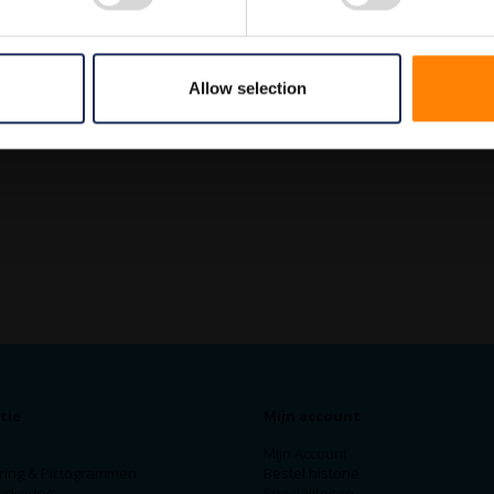
Allow selection
tie
Mijn account
Mijn Account
ring & Pictogrammen
Bestel historie
arkering
Specialiteiten