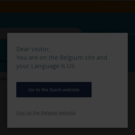
Alles voor het magaz
Snelle leve
Dear visitor,
You are on the Belgium site and
RING
VLOERMARKERING
MAGAZIJN IDENTIFICATIE
your Language is US
Recycle tekststickers
ijn- & Instructieborden
Recycle tekststickers
Go to the Dutch website
€ 1,75
Stay on the Belgium website
€ 2,12