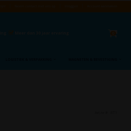
ijn!
Neem contact met ons op
Inloggen
Account aanmaken
Cart
ring
Meer dan 30 jaar ervaring
product
0
LOGISTIEK & VERPAKKING
MAGNETEN & BEVESTIGING
Art.nr.
RT1