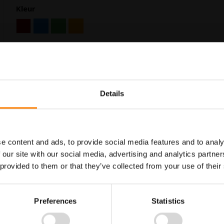
Kleur
In Winkelwagen
Details
Maatwerk voor dit product is
Meer info
mogelijk, geef uw wensen door
e content and ads, to provide social media features and to analy
 our site with our social media, advertising and analytics partn
 provided to them or that they’ve collected from your use of their
lenbakken, vuilnisbakken, afvalcontainers of kliko's.
Preferences
Statistics