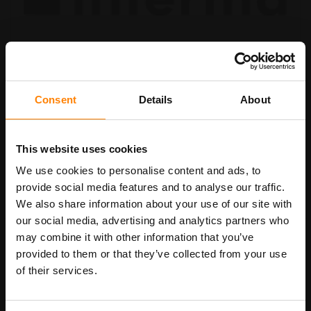
Consent
Details
About
Ga
Rechthoekige buitenspiegel met
naar
het
rood/wit geblokte rand. 400 x 600
begin
mm. Acryl, Acryl 320-200
This website uses cookies
van
de
We use cookies to personalise content and ads, to
€ 202,57
afbeeldingen-
provide social media features and to analyse our traffic.
gallerij
Art.nr.
320-200
€ 245,11
We also share information about your use of our site with
our social media, advertising and analytics partners who
may combine it with other information that you’ve
In Winkelwagen
provided to them or that they’ve collected from your use
of their services.
Maatwerk voor dit product is mogelijk,
Meer info
geef uw wensen door