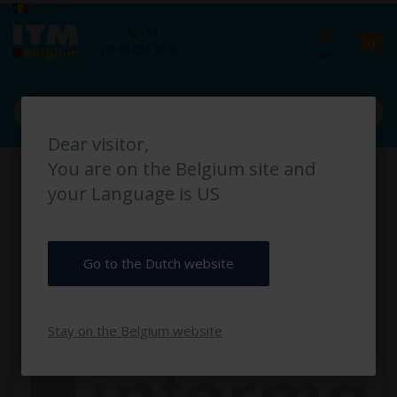
Ga
Taal
België
naar
Ca
+31
de
pro
0
(0) 40 254 70 90
inhoud
Dear visitor,
Ga
You are on the Belgium site and
naar
het
your Language is US
einde
van
de
afbeeldingen-
Go to the Dutch website
gallerij
Stay on the Belgium website