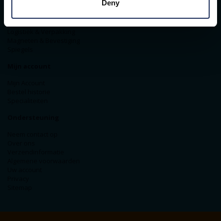
Deny
Signalering & Pictogrammen
Vloermarkering
Magazijn Identificatie
Logistiek & Verpakking
Magneten & Bevestiging
Spiegels
Mijn account
Mijn Account
Bestel historie
Specialiteiten
Ondersteuning
Neem contact op
Over ons
Verzendinformatie
Algemene voorwaarden
Uw account
Privacy
Sitemap