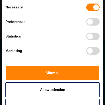
Consent
Necessary
Selection
Preferences
Statistics
Marketing
Contact gegevens
ITM Belgium
Horststraat 27C
2370 Arendonk
Allow all
+31-40-2547090
info@itminterma.nl
BTW nummer: BE0476.253.469
RPR Turnhout
Allow selection
Navigatie
Home