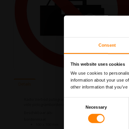
Consent
This website uses cookies
Ga
We use cookies to personalis
naar
information about your use of
het
Details
other information that you’ve
begin
van
de
Radio Verbod pictogrambord in de categorie verbodspictogr
Consent
afbeeldingen-
vele pictogramborden in het assortiment welke allemaal vol
Necessary
Selection
gallerij
Beschikbaar als:
bordenmaat
100 x 100 mm