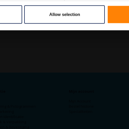
pmerkingen
Allow selection
tie
Mijn account
Mijn Account
ring & Pictogrammen
Bestel historie
arkering
Specialiteiten
n Identificatie
ek & Verpakking
en & Bevestiging