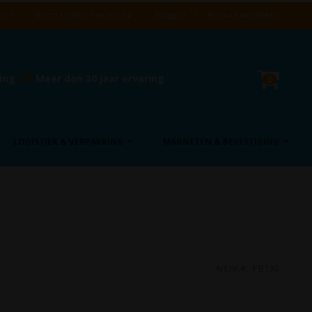
ijn!
Neem contact met ons op
Inloggen
Account aanmaken
Cart
ring
Meer dan 30 jaar ervaring
product
0
LOGISTIEK & VERPAKKING
MAGNETEN & BEVESTIGING
Art.nr.
PB130