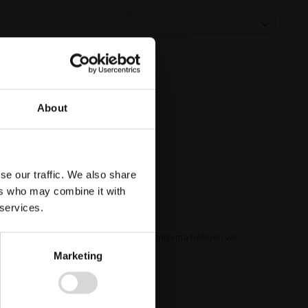
About
se our traffic. We also share
ers who may combine it with
 services.
 is om de radio te gebruiken. Bij ITM Interma hebben we
Marketing