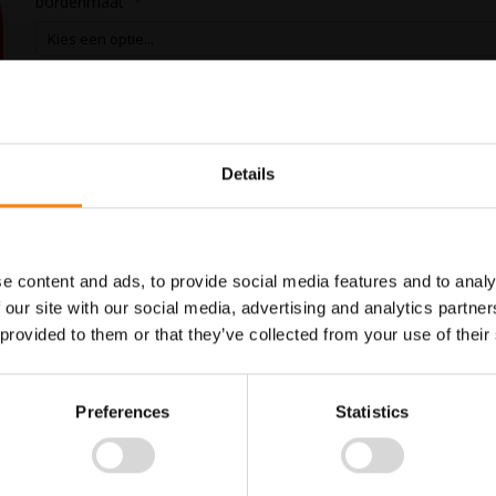
bordenmaat
In Winkelwagen
Details
Maatwerk voor dit product is
Meer info
mogelijk, geef uw wensen door
e content and ads, to provide social media features and to analy
 our site with our social media, advertising and analytics partn
 provided to them or that they’ve collected from your use of their
ammen. Gebruik dit bord om aan te geven dat op deze locatie het verboden
doen aan de wettelijke eisen.
Preferences
Statistics