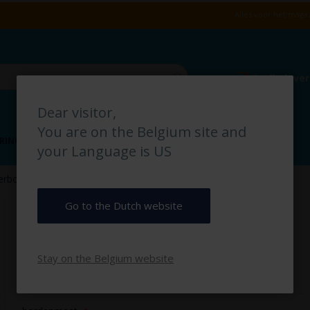
Alles voor het magaz
Snelle leve
Dear visitor,
You are on the Belgium site and
RING
VLOERMARKERING
MAGAZIJN IDENTIFICATIE
your Language is US
erbod pictogrambord
Radio Verbod pictogrambord
Go to the Dutch website
€ 2,50
Stay on the Belgium website
€ 3,03