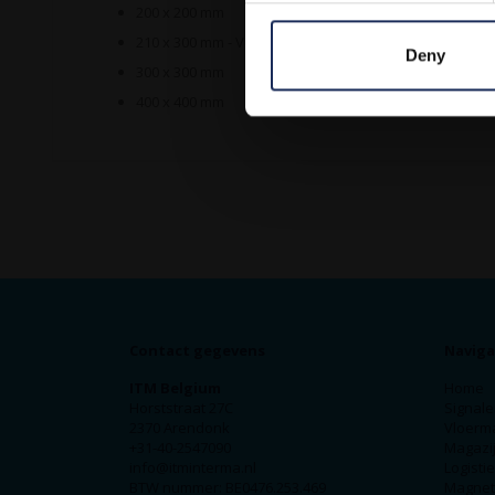
200 x 200 mm
210 x 300 mm - Vul gewenste tekst + snelheid in bij o
Deny
300 x 300 mm
400 x 400 mm
Contact gegevens
Naviga
ITM Belgium
Home
Horststraat 27C
Signale
2370 Arendonk
Vloerm
+31-40-2547090
Magazij
info@itminterma.nl
Logisti
BTW nummer: BE0476.253.469
Magnet