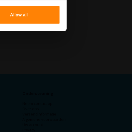
Allow all
Ondersteuning
Neem contact op
Over ons
Verzendinformatie
Algemene voorwaarden
Uw account
Privacy