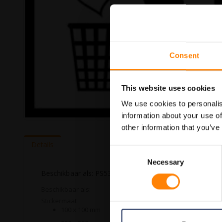
Consent
This website uses cookies
We use cookies to personalis
information about your use of
Ga
other information that you’ve
naar
het
Details
Consent
begin
van
Necessary
Selection
de
Beschikbaar als: PS5351010B PS5351010A PS535202
afbeeldingen-
gallerij
Beschikbaar als:
Stickermaat
100 x 100 mm