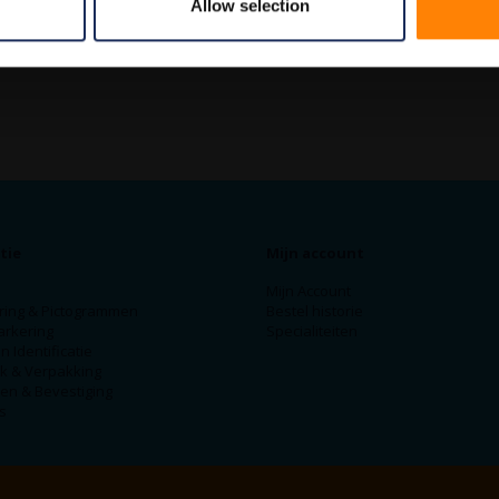
Allow selection
tie
Mijn account
Mijn Account
ring & Pictogrammen
Bestel historie
arkering
Specialiteiten
n Identificatie
ek & Verpakking
en & Bevestiging
s