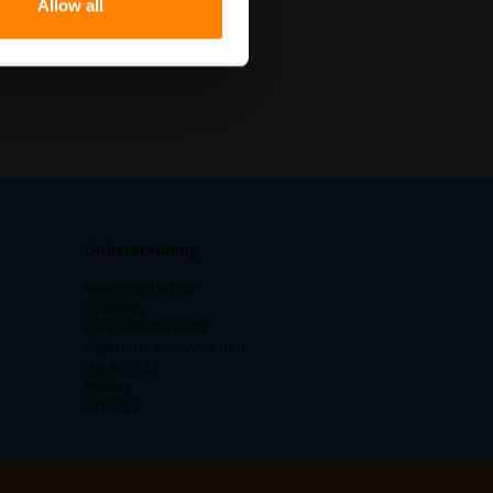
Allow all
Ondersteuning
Neem contact op
Over ons
Verzendinformatie
Algemene voorwaarden
Uw account
Privacy
Sitemap