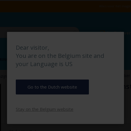
Alles voor het magaz
Snelle leve
Dear visitor,
You are on the Belgium site and
RING
VLOERMARKERING
MAGAZIJN IDENTIFICATIE
your Language is US
Papier Afval (wit/zwart) pictogramsticker
ijn- & Instructieborden
Papier Afval (wit/zwart) pictograms
Go to the Dutch website
€ 2,50
Stay on the Belgium website
€ 3,03