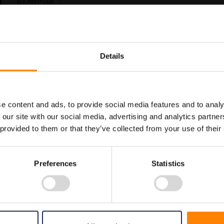
Stickermaat
In Winkelwagen
Details
Maatwerk voor dit product is
Meer info
mogelijk, geef uw wensen door
e content and ads, to provide social media features and to analy
 our site with our social media, advertising and analytics partn
 provided to them or that they’ve collected from your use of their
Preferences
Statistics
0 PS5353030Â PS5354040