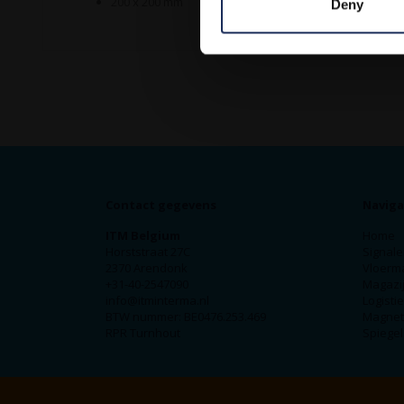
200 x 200 mm
Deny
Contact gegevens
Naviga
ITM Belgium
Home
Horststraat 27C
Signale
2370 Arendonk
Vloerm
+31-40-2547090
Magazij
info@itminterma.nl
Logisti
BTW nummer: BE0476.253.469
Magnet
RPR Turnhout
Spiegel