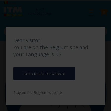
Ga
Taal
België
naar
Ca
+31
de
pro
0
(0) 40 254 70 90
inhoud
Dear visitor,
Ga
You are on the Belgium site and
naar
het
your Language is US
einde
van
de
afbeeldingen-
Go to the Dutch website
gallerij
Stay on the Belgium website