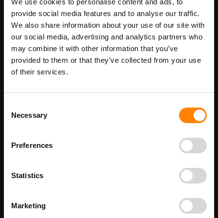
We use cookies to personalise content and ads, to
Maatwerk voor dit product is mogelijk,
Meer info
geef uw wensen door
provide social media features and to analyse our traffic.
We also share information about your use of our site with
our social media, advertising and analytics partners who
may combine it with other information that you’ve
Details
provided to them or that they’ve collected from your use
of their services.
Overschoenen pictogrambord in de categorie
gebodspictogrammen. Gebruik dit bord om aan te geven dat in
deze ruimte het dragen van overschoenen verplicht is. Dit is
Consent
noodzakelijk in bijvoorbeeld steriele ruimtes of bij een zwembad.
Bij ITM Interma hebben we vele pictogramborden in het
Necessary
Selection
assortiment welke allemaal voldoen aan de wettelijke eisen.
Beschikbaar als:
Preferences
bordenmaat
100 x 100 mm
200 x 200 mm
Statistics
300 x 300 mm
400 x 400 mm
Marketing
210 x 300 mm - met tekst OVERSCHOENEN VERPLICHT