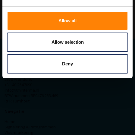
Allow all
Allow selection
Contact gegevens
Deny
ITM Belgium
Horststraat 27C
2370 Arendonk
+31-40-2547090
info@itminterma.nl
BTW nummer: BE0476.253.469
RPR Turnhout
Navigatie
Home
Signalering & Pictogrammen
Vloermarkering