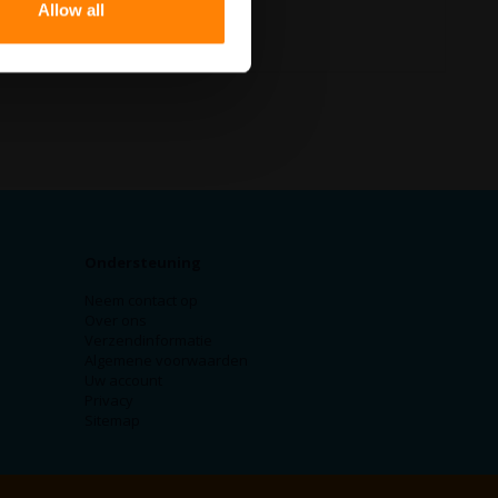
Allow all
Ondersteuning
Neem contact op
Over ons
Verzendinformatie
Algemene voorwaarden
Uw account
Privacy
Sitemap