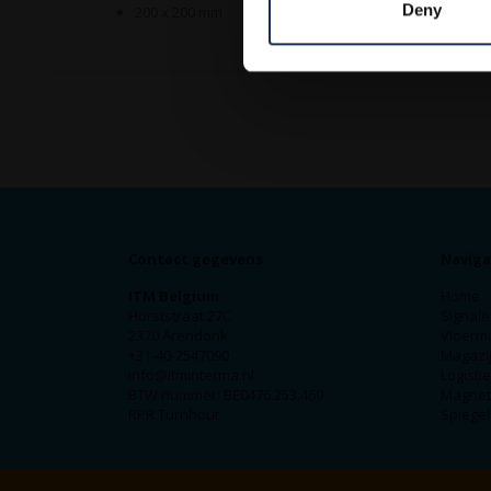
Deny
200 x 200 mm
Contact gegevens
Naviga
ITM Belgium
Home
Horststraat 27C
Signale
2370 Arendonk
Vloerm
+31-40-2547090
Magazij
info@itminterma.nl
Logisti
BTW nummer: BE0476.253.469
Magnet
RPR Turnhout
Spiegel