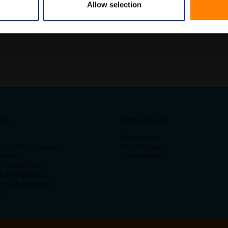
Allow selection
tie
Mijn account
Mijn Account
ring & Pictogrammen
Bestel historie
arkering
Specialiteiten
n Identificatie
ek & Verpakking
en & Bevestiging
s