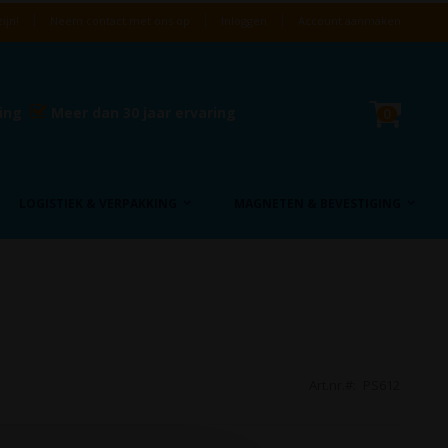
ijn!
Neem contact met ons op
Inloggen
Account aanmaken
Cart
ring
Meer dan 30 jaar ervaring
product
0
LOGISTIEK & VERPAKKING
MAGNETEN & BEVESTIGING
Art.nr.
PS612