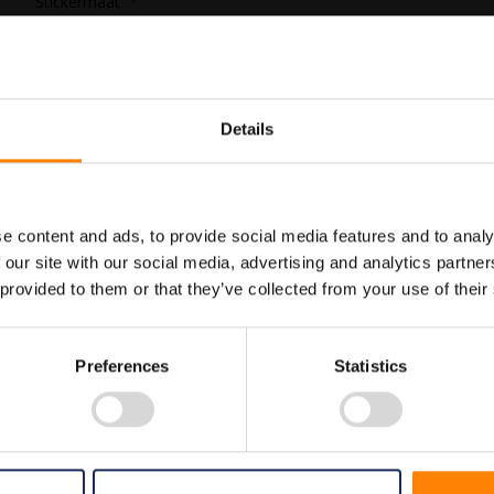
Stickermaat
In Winkelwagen
Details
Maatwerk voor dit product is
Meer info
mogelijk, geef uw wensen door
e content and ads, to provide social media features and to analy
 our site with our social media, advertising and analytics partn
 provided to them or that they’ve collected from your use of their
Preferences
Statistics
rammen. Gebruik deze sticker om aan te geven op welke locatie een oogdou
ortiment welke allemaal voldoen aan de wettelijke eisen.