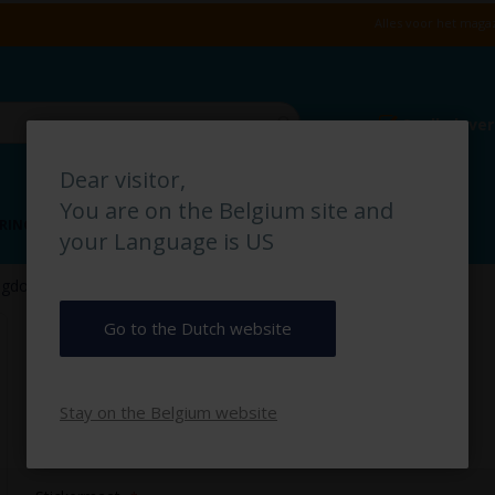
Alles voor het magaz
Snelle leve
Dear visitor,
You are on the Belgium site and
RING
VLOERMARKERING
MAGAZIJN IDENTIFICATIE
your Language is US
gdouche pictogramsticker
Oogdouche pictogramsticker
Go to the Dutch website
€ 2,50
Stay on the Belgium website
€ 3,03