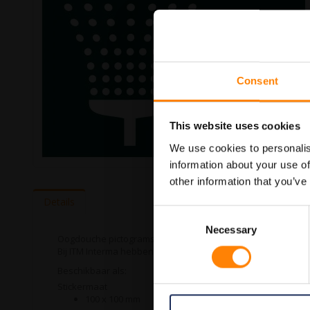
Consent
This website uses cookies
We use cookies to personalis
information about your use of
Ga
other information that you’ve
naar
het
Details
begin
Consent
van
Necessary
Selection
de
Oogdouche pictogramsticker in de categorie reddingspictog
afbeeldingen-
Bij ITM Interma hebben we vele pictogramstickers in het ass
gallerij
Beschikbaar als:
Stickermaat
100 x 100 mm