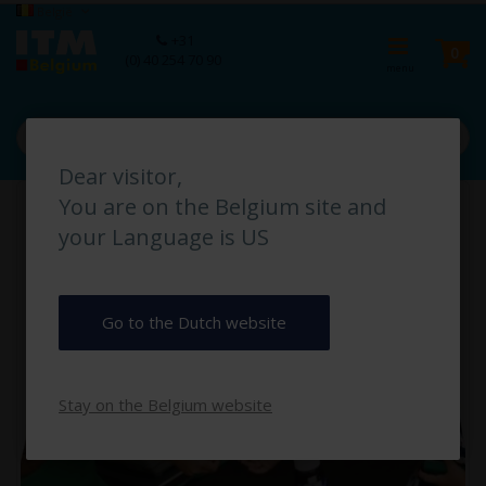
Ga
Taal
België
naar
Ca
+31
de
pro
0
(0) 40 254 70 90
inhoud
Dear visitor,
Ga
You are on the Belgium site and
naar
het
your Language is US
einde
van
de
afbeeldingen-
Go to the Dutch website
gallerij
Stay on the Belgium website