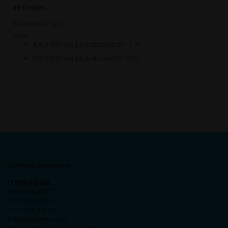
aantasten.
Beschikbaar als:
Maat
400 x 600 mm | kijkafstand tot 15 m
600 x 800 mm | kijkafstand tot 20 m
Contact gegevens
ITM Belgium
Horststraat 27C
2370 Arendonk
+31-40-2547090
info@itminterma.nl
BTW nummer: BE0476.253.469