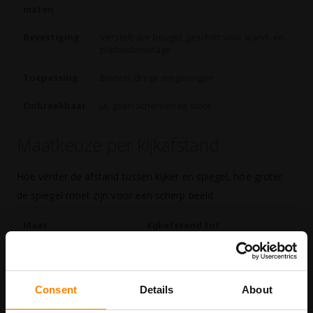
maten
Bevestiging
Verstelbare beugel, geschikt voor wand- en
plafondmontage
Toepassing
Binnen, droge omgevingen
Onbreekbaar
Ja, geen scherven bij stoot
Maatkeuze per kijkafstand
Hoe verder de afstand tussen kijker en spiegel, hoe groter
de spiegel moet zijn voor een scherp beeld.
Maat
Kijkafstand tot
400 x 600 mm
15 meter
600 x 800 mm
20 meter
Consent
Details
About