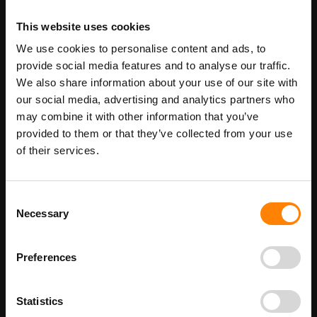
Toepassingen
This website uses cookies
Magazijnen en distributiecentra
: zicht op lange
We use cookies to personalise content and ads, to
provide social media features and to analyse our traffic.
pickpaden en gangen
We also share information about your use of our site with
Kantoren en hospitality
: overzicht op brede gangen en
our social media, advertising and analytics partners who
may combine it with other information that you’ve
doorgangen
provided to them or that they’ve collected from your use
Werkplaatsen en productiehallen
: monitoring van
of their services.
werkstations en blinde hoeken
Winkels en supermarkten
: anti-diefstal toezicht op pad-
Consent
Necessary
Selection
uiteinden
Parkeergarages en garageboxen
: overzicht in lange
Preferences
parkeergangen
Statistics
Rond of rechthoek, welke vorm kies