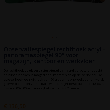
Ga
Observatiespiegel rechthoek acryl -
naar
het
panoramaspiegel 90° voor
begin
magazijn, kantoor en werkvloer
van
de
afbeeldingen-
De rechthoekige
observatiespiegel van acryl
verbetert het zicht
gallerij
op blinde hoeken in magazijnen, kantoren en op de werkvloer. De
spiegel heeft een kijkhoek van 90 graden, is onbreekbaar en wordt
geleverd inclusief verstelbare wandbeugel. Beschikbaar in 400x600
mm en 600x800 mm voor kijkafstanden tot 20 meter.
€ 136,50