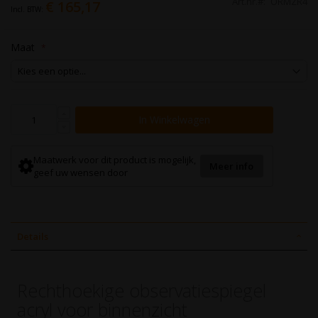
Art.nr.
ORMZR4
€ 165,17
Maat
In Winkelwagen
Maatwerk voor dit product is mogelijk,
Meer info
geef uw wensen door
Details
Rechthoekige observatiespiegel
acryl voor binnenzicht