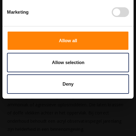
je?
Marketing
Een ronde observatiespiegel pakt een symmetrisch beeld in
alle richtingen en is geschikt voor kruispunten of T-
splitsingen. Een rechthoekige spiegel geeft meer zicht in
Allow all
horizontale richting en is daarmee de betere keuze voor
lange gangen, transportbanen en winkelpaden waar zicht in
de lengte belangrijker is dan in de breedte.
Allow selection
Onderhoud
Deny
Reinig de spiegel met een zachte microvezeldoek en een
mild reinigingsmiddel of glasreiniger. Vermijd schuursponzen,
ammoniak of agressieve oplosmiddelen. Die laten krassen
of doffe vlekken achter in het oppervlak. Bij correct
onderhoud behoudt een acryl observatiespiegel jarenlang
zijn helderheid in een binnenomgeving.