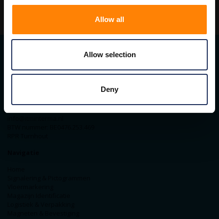
Allow all
Allow selection
Contact gegevens
ITM Belgium
Deny
Horststraat 27C
2370 Arendonk
+31-40-2547090
info@itminterma.nl
BTW nummer: BE0476.253.469
RPR Turnhout
Navigatie
Home
Signalering & Pictogrammen
Vloermarkering
Magazijn Identificatie
Logistiek & Verpakking
Magneten & Bevestiging