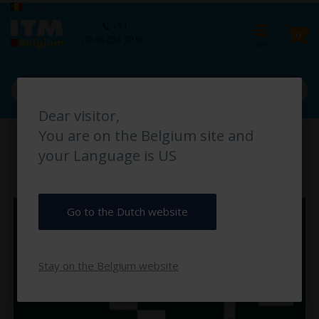
Ga
Taal
België
naar
Ca
+31
de
pro
0
(0) 40 254 70 90
inhoud
Dear visitor,
Ga
You are on the Belgium site and
naar
het
your Language is US
einde
van
de
afbeeldingen-
Go to the Dutch website
gallerij
Stay on the Belgium website