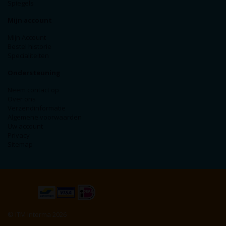
Spiegels
Mijn account
Mijn Account
Bestel historie
Specialiteiten
Ondersteuning
Neem contact op
Over ons
Verzendinformatie
Algemene voorwaarden
Uw account
Privacy
Sitemap
© ITM Interma 2026