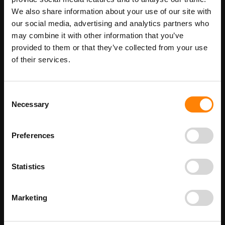
We also share information about your use of our site with
Maatwerk voor dit product is mogelijk,
Meer info
our social media, advertising and analytics partners who
geef uw wensen door
may combine it with other information that you’ve
provided to them or that they’ve collected from your use
of their services.
Details
Consent
Nooduitgang Trap Links Omhoog pictogrambord in de categorie
reddingspictogrammen. Gebruik dit bord om aan te geven waar
Necessary
Selection
de locatie is van de nooduitgang. Deze is met een trap te
bereiken die naar links omhoog loopt. Bij ITM Interma hebben we
vele pictogramborden in het assortiment welke allemaal voldoen
Preferences
aan de wettelijke eisen.
Beschikbaar als:
bordenmaat
Statistics
150 x 300 mm
200 x 400 mm
Marketing