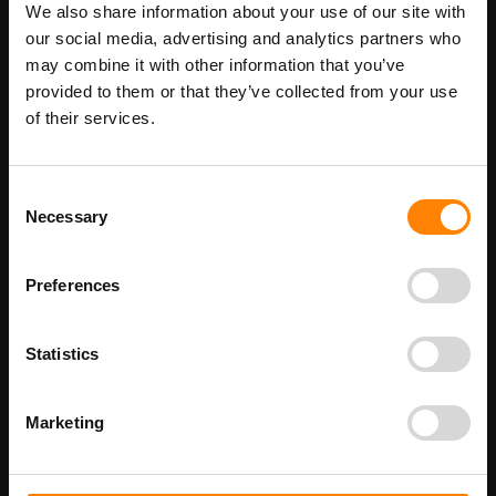
Maatwerk voor dit product is mogelijk,
We also share information about your use of our site with
Meer info
geef uw wensen door
our social media, advertising and analytics partners who
may combine it with other information that you’ve
provided to them or that they’ve collected from your use
of their services.
Details
Nooduitgang rechts pictogrambord in de categorie
Consent
reddingspictogrammen. Gebruik dit bord om aan te geven waar
Necessary
Selection
de locatie is van de nooduitgang. Het is een groen bord en de pijl
wijst naar rechts. Bij ITM Interma hebben we vele
pictogramborden in het assortiment welke allemaal voldoen aan
de wettelijke eisen.
Preferences
Beschikbaar als:
bordenmaat
Statistics
150 x 300 mm
200 x 400 mm
Marketing