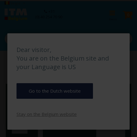
Ga
Taal
België
naar
Ca
+31
de
pro
0
(0) 40 254 70 90
inhoud
Dear visitor,
Ga
You are on the Belgium site and
naar
het
your Language is US
einde
van
de
afbeeldingen-
Go to the Dutch website
gallerij
Stay on the Belgium website