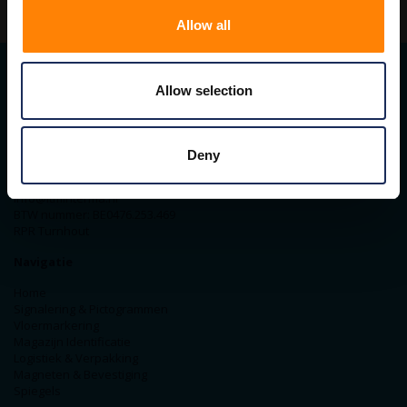
Allow all
Allow selection
Contact gegevens
ITM Belgium
Horststraat 27C
Deny
2370 Arendonk
+31-40-2547090
info@itminterma.nl
BTW nummer: BE0476.253.469
RPR Turnhout
Navigatie
Home
Signalering & Pictogrammen
Vloermarkering
Magazijn Identificatie
Logistiek & Verpakking
Magneten & Bevestiging
Spiegels