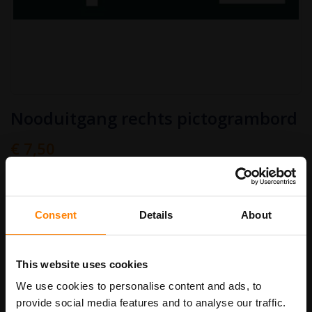
Ga
Nooduitgang rechts pictogrambord
naar
het
begin
€ 7,50
van
Art.nr.
PB603
€ 9,08
de
afbeeldingen-
gallerij
bordenmaat
Consent
Details
About
This website uses cookies
In Winkelwagen
We use cookies to personalise content and ads, to
provide social media features and to analyse our traffic.