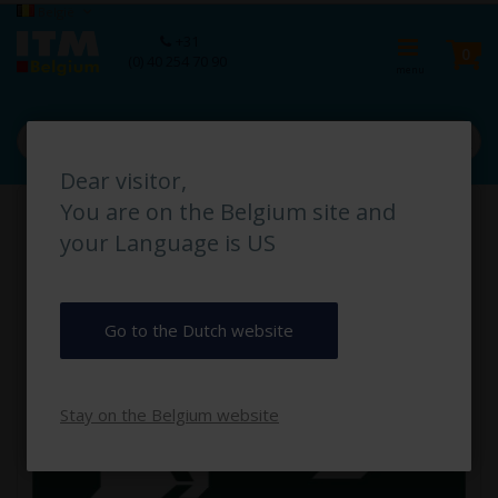
Ga
Taal
België
naar
Ca
+31
de
pro
0
(0) 40 254 70 90
inhoud
Dear visitor,
Ga
You are on the Belgium site and
naar
het
your Language is US
einde
van
de
afbeeldingen-
Go to the Dutch website
gallerij
Stay on the Belgium website