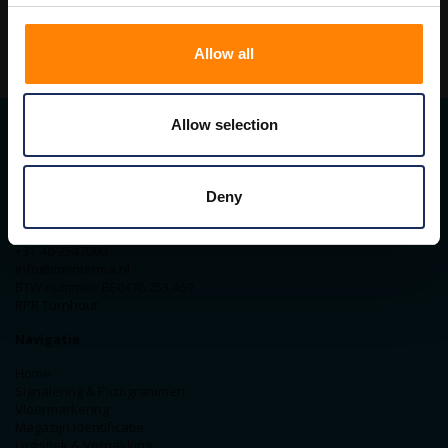
Allow all
Allow selection
Contact gegevens
Deny
ITM Belgium
Horststraat 27C
2370 Arendonk
+31-40-2547090
info@itminterma.nl
BTW nummer: BE0476.253.469
RPR Turnhout
Navigatie
Home
Signalering & Pictogrammen
Vloermarkering
Magazijn Identificatie
Logistiek & Verpakking