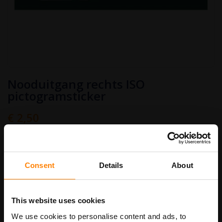
Ga
Nooduitgang rechts ISO
naar
het
pictogramsticker
begin
van
€ 2,50
de
afbeeldingen-
Art.nr.
PS603ISO
€ 3,03
gallerij
Stickermaat
Consent
Details
About
This website uses cookies
In Winkelwagen
We use cookies to personalise content and ads, to