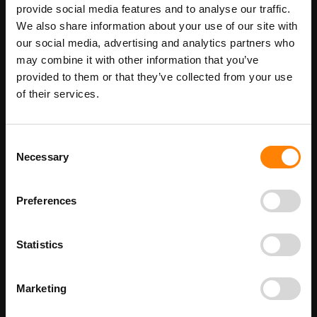
provide social media features and to analyse our traffic.
Maatwerk voor dit product is mogelijk,
We also share information about your use of our site with
Meer info
geef uw wensen door
our social media, advertising and analytics partners who
may combine it with other information that you’ve
provided to them or that they’ve collected from your use
of their services.
Details
Nooduitgang rechts ISO pictogramsticker in de categorie
Consent
reddingspictogrammen. Gebruik deze sticker om aan te geven
Necessary
waar de locatie is van de nooduitgang. Het is een ISO sticker en
Selection
de pijl wijst naar rechts. Bij ITM Interma hebben we vele
pictogramstickers in het assortiment welke allemaal voldoen aan
de wettelijke eisen.
Preferences
Beschikbaar als:
Stickermaat
Statistics
100 x 200 mm
150 x 300 mm
200 x 400 mm
Marketing