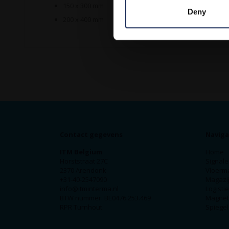
150 x 300 mm
Deny
200 x 400 mm
Contact gegevens
Naviga
ITM Belgium
Home
Horststraat 27C
Signale
2370 Arendonk
Vloerm
+31-40-2547090
Magazij
info@itminterma.nl
Logisti
BTW nummer: BE0476.253.469
Magnet
RPR Turnhout
Spiegel