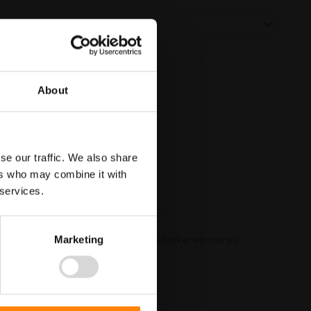
About
se our traffic. We also share
ers who may combine it with
 services.
s van de nooduitgang. Op de groene sticker wijst de pijl
Marketing