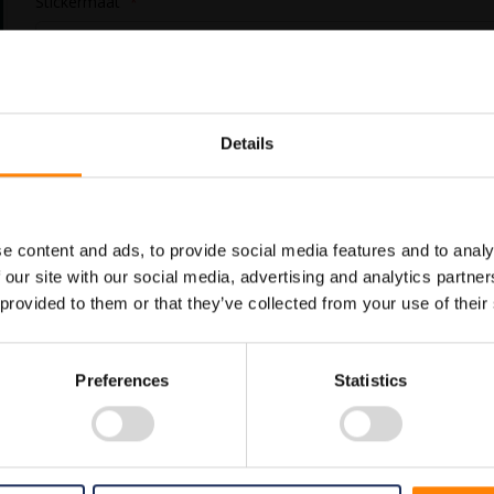
Stickermaat
In Winkelwagen
Details
Maatwerk voor dit product is
Meer info
mogelijk, geef uw wensen door
e content and ads, to provide social media features and to analy
 our site with our social media, advertising and analytics partn
 provided to them or that they’ve collected from your use of their
dingspictogrammen. Gebruik deze sticker om aan te geven waar de locatie i
Preferences
Statistics
 in het assortiment welke allemaal voldoen aan de wettelijke eisen.