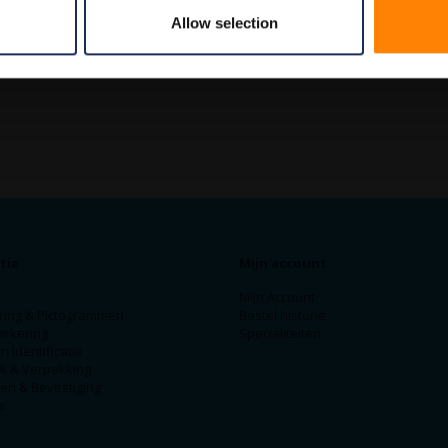
Allow selection
tie
Mijn account
Mijn Account
ring & Pictogrammen
Bestel historie
arkering
Specialiteiten
n Identificatie
ek & Verpakking
en & Bevestiging
s