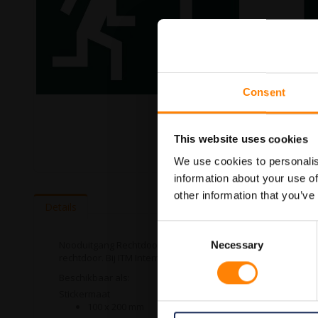
Consent
This website uses cookies
We use cookies to personalis
information about your use of
Ga
naar
other information that you’ve
het
Details
begin
Consent
van
de
Nooduitgang Rechtdoor pictogramsticker in de categorie red
Necessary
Selection
afbeeldingen-
rechtdoor. Bij ITM Interma hebben we vele pictogramstickers
gallerij
Beschikbaar als:
Stickermaat
100 x 200 mm