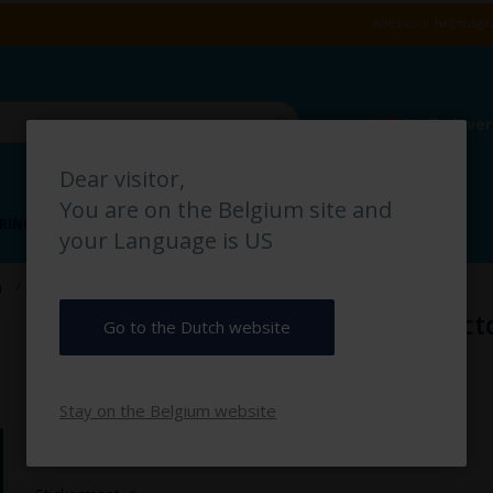
Alles voor het magaz
Snelle leve
Dear visitor,
You are on the Belgium site and
RING
VLOERMARKERING
MAGAZIJN IDENTIFICATIE
your Language is US
Nooduitgang Rechtdoor rechts pictogramsticker
n
Nooduitgang Rechtdoor rechts pict
Go to the Dutch website
€ 2,50
Stay on the Belgium website
€ 3,03