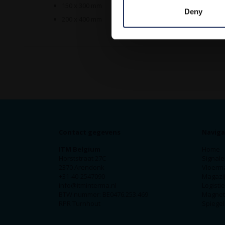
150 x 300 mm
Deny
200 x 400 mm
Contact gegevens
Naviga
ITM Belgium
Home
Horststraat 27C
Signale
2370 Arendonk
Vloerm
+31-40-2547090
Magazij
info@itminterma.nl
Logisti
BTW nummer: BE0476.253.469
Magnet
RPR Turnhout
Spiegel