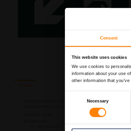
Consent
This website uses cookies
We use cookies to personalis
information about your use of
Ga
naar
other information that you’ve
het
Details
begin
Consent
van
de
Nooduitgang links schuin omlaag ISO7010 pictogrambord in d
Necessary
Selection
afbeeldingen-
pijl staat links en wijst schuin omlaag. Bij ITM Interma heb
gallerij
Beschikbaar als:
bordenmaat
100 x 200 mm