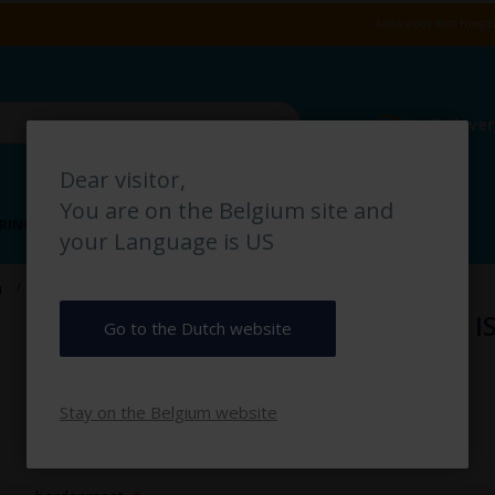
Alles voor het magaz
Snelle leve
Dear visitor,
You are on the Belgium site and
RING
VLOERMARKERING
MAGAZIJN IDENTIFICATIE
your Language is US
Nooduitgang links schuin omlaag ISO7010 pictogrambord
n
Nooduitgang links schuin omlaag 
Go to the Dutch website
€ 4,50
Stay on the Belgium website
€ 5,45