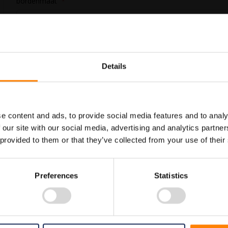
bordenmaat
In Winkelwagen
Details
Maatwerk voor dit product is
Meer info
mogelijk, geef uw wensen door
e content and ads, to provide social media features and to analy
 our site with our social media, advertising and analytics partn
 provided to them or that they’ve collected from your use of their
e categorie reddingspictogrammen. Gebruik dit bord om aan te geven waar
Preferences
Statistics
ben we vele pictogramborden in het assortiment welke allemaal voldoen aan 