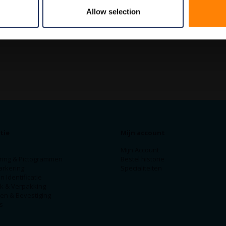
Allow selection
tie
Mijn account
Mijn Account
ring & Pictogrammen
Bestel historie
arkering
Specialiteiten
n Identificatie
ek & Verpakking
en & Bevestiging
s