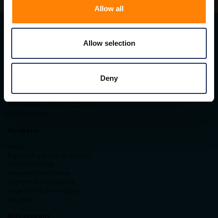
Allow all
Allow selection
Contact gegevens
ITM Belgium
Horststraat 27C
Deny
2370 Arendonk
+31-40-2547090
info@itminterma.nl
BTW nummer: BE0476.253.469
RPR Turnhout
Navigatie
Home
Signalering & Pictogrammen
Vloermarkering
Magazijn Identificatie
Logistiek & Verpakking
Magneten & Bevestiging
Spiegels
Mijn account