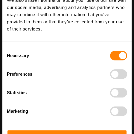
We also share information about your use of our site with
our social media, advertising and analytics partners who
Maatwerk voor dit product is mogelijk,
Meer info
may combine it with other information that you’ve
geef uw wensen door
provided to them or that they’ve collected from your use
of their services.
Details
Consent
Necessary
Beschikbaar als: PB6021020ISO 100 x 200 mm PB6021530ISO 150 x
Selection
300 mm PB6022040ISO 200 x 400 mm
Beschikbaar als:
Preferences
bordenmaat
100 x 200 mm
150 x 300 mm
Statistics
200 x 400 mm
Marketing