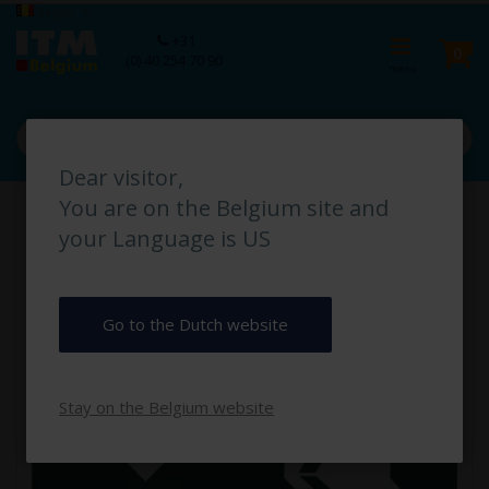
Ga
Taal
België
naar
Ca
+31
de
pro
0
(0) 40 254 70 90
inhoud
Dear visitor,
Ga
You are on the Belgium site and
naar
het
your Language is US
einde
van
de
afbeeldingen-
Go to the Dutch website
gallerij
Stay on the Belgium website