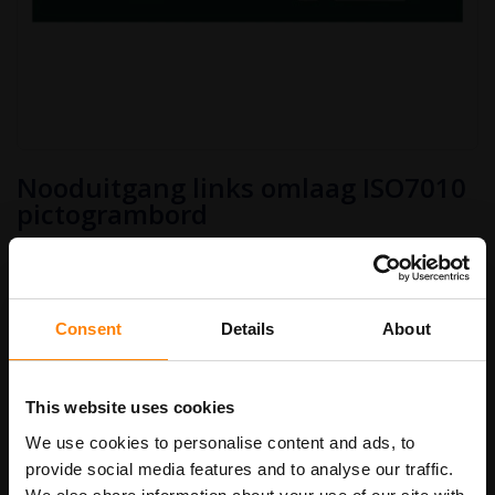
Ga
Nooduitgang links omlaag ISO7010
naar
het
pictogrambord
begin
van
€ 4,50
de
afbeeldingen-
Art.nr.
PB602ISO
€ 5,45
gallerij
Consent
Details
About
bordenmaat
This website uses cookies
We use cookies to personalise content and ads, to
In Winkelwagen
provide social media features and to analyse our traffic.