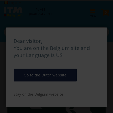
Ga
Taal
België
naar
Ca
+31
de
pro
0
(0) 40 254 70 90
inhoud
Dear visitor,
Ga
You are on the Belgium site and
naar
het
your Language is US
einde
van
de
afbeeldingen-
Go to the Dutch website
gallerij
Stay on the Belgium website