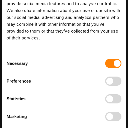
provide social media features and to analyse our traffic.
Maatwerk voor dit product is mogelijk,
We also share information about your use of our site with
Meer info
geef uw wensen door
our social media, advertising and analytics partners who
may combine it with other information that you’ve
provided to them or that they’ve collected from your use
of their services.
Details
Nooduitgang links ISO pictogramsticker in de categorie
Consent
reddingspictogrammen. Gebruik deze sticker om aan te geven
Necessary
waar de locatie is van de nooduitgang. Het is een ISO sticker en
Selection
de pijl van de nooduitgang kan naar links of naar rechts wijzen.
Bij ITM Interma hebben we vele pictogramstickers in het
assortiment welke allemaal voldoen aan de wettelijke eisen.
Preferences
Beschikbaar als:
Stickermaat
Statistics
100 x 200 mm
150 x 300 mm
200 x 400 mm
Marketing