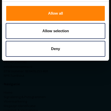
Allow all
Allow selection
Contact gegevens
Deny
ITM Belgium
Horststraat 27C
2370 Arendonk
+31-40-2547090
info@itminterma.nl
BTW nummer: BE0476.253.469
RPR Turnhout
Navigatie
Home
Signalering & Pictogrammen
Vloermarkering
Magazijn Identificatie
Logistiek & Verpakking