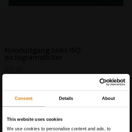
Ga
Nooduitgang links ISO
naar
het
pictogramsticker
begin
van
€ 2,50
de
afbeeldingen-
Art.nr.
PS604
€ 3,03
gallerij
Stickermaat
Consent
Details
About
This website uses cookies
In Winkelwagen
We use cookies to personalise content and ads, to