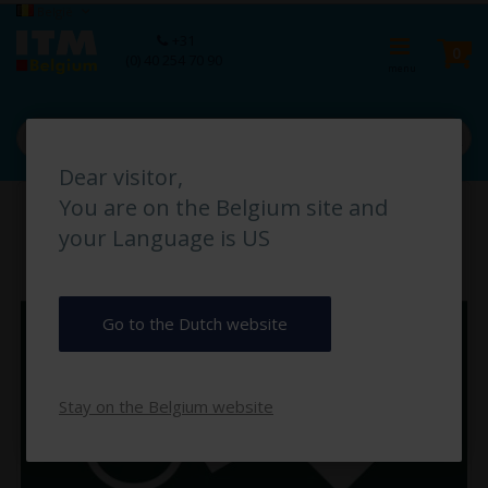
Ga
Taal
België
naar
Ca
+31
de
pro
0
(0) 40 254 70 90
inhoud
Dear visitor,
Ga
You are on the Belgium site and
naar
het
your Language is US
einde
van
de
afbeeldingen-
Go to the Dutch website
gallerij
Stay on the Belgium website