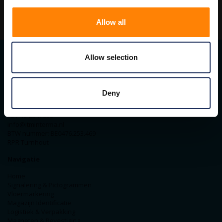
Allow all
Allow selection
Contact gegevens
ITM Belgium
Deny
Horststraat 27C
2370 Arendonk
+31-40-2547090
info@itminterma.nl
BTW nummer: BE0476.253.469
RPR Turnhout
Navigatie
Home
Signalering & Pictogrammen
Vloermarkering
Magazijn Identificatie
Logistiek & Verpakking
Magneten & Bevestiging