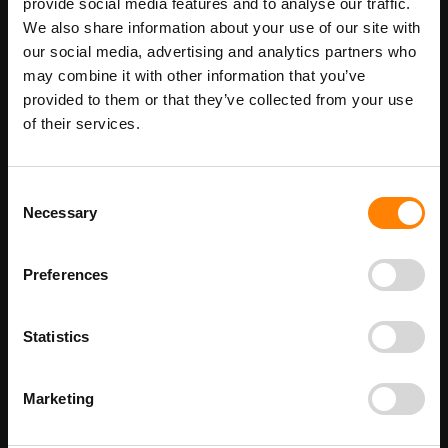
provide social media features and to analyse our traffic.
We also share information about your use of our site with
Maatwerk voor dit product is mogelijk,
Meer info
geef uw wensen door
our social media, advertising and analytics partners who
may combine it with other information that you’ve
provided to them or that they’ve collected from your use
of their services.
Details
Nooduitgang Invaliden pictogramsticker in de categorie
Consent
reddingspictogrammen. Gebruik deze sticker om aan te geven
Necessary
Selection
waar de locatie is van de nooduitgang voor invaliden. Bij ITM
Interma hebben we vele pictogramstickers in het assortiment
welke allemaal voldoen aan de wettelijke eisen.
Preferences
Beschikbaar als:
Stickermaat
100 x 200 mm
Statistics
150 x 300 mm
200 x 400 mm
Marketing