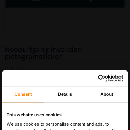
Ga
Nooduitgang Invaliden
naar
het
pictogramsticker
begin
van
€ 2,50
de
afbeeldingen-
Art.nr.
PS635
€ 3,03
gallerij
Stickermaat
Consent
Details
About
This website uses cookies
In Winkelwagen
We use cookies to personalise content and ads, to