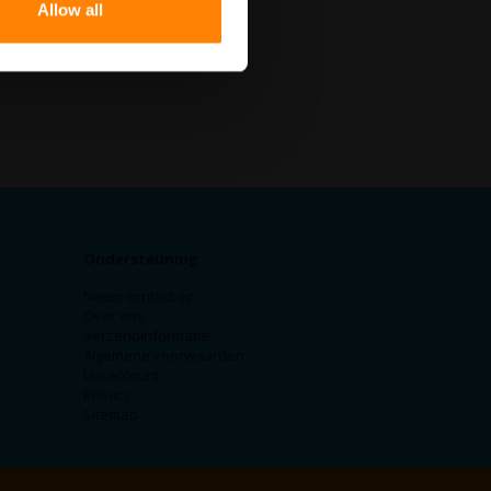
Allow all
Ondersteuning
Neem contact op
Over ons
Verzendinformatie
Algemene voorwaarden
Uw account
Privacy
Sitemap