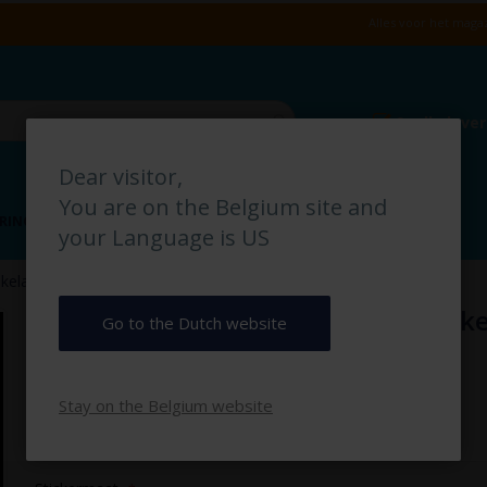
Alles voor het magaz
Snelle leve
Dear visitor,
You are on the Belgium site and
RING
VLOERMARKERING
MAGAZIJN IDENTIFICATIE
your Language is US
elaar CV pictogramsticker
Noodschakelaar CV pictogramstick
Go to the Dutch website
€ 3,00
Stay on the Belgium website
€ 3,63