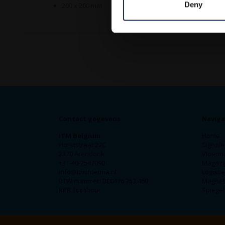
Deny
200 x 200 mm
Contact gegevens
Naviga
ITM Belgium
Home
Horststraat 27C
Signale
2370 Arendonk
Vloerm
+31-40-2547090
Magazij
info@itminterma.nl
Logisti
BTW nummer: BE0476.253.469
Magnet
RPR Turnhout
Spiegel