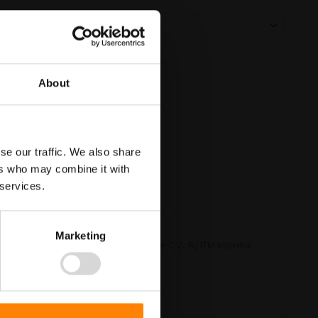
About
se our traffic. We also share
ers who may combine it with
 services.
Marketing
tie is van de noodschakelaar van de C.V.. Bij ITM Interma