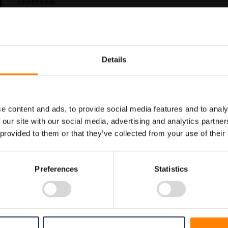
Stickermaat
In Winkelwagen
Details
Maatwerk voor dit product is
Meer info
mogelijk, geef uw wensen door
e content and ads, to provide social media features and to analy
 our site with our social media, advertising and analytics partn
 provided to them or that they’ve collected from your use of their
Preferences
Statistics
iligheidspictogrammen. Gebruik deze sticker om aan te geven waar de loca
allemaal voldoen aan de wettelijke eisen.