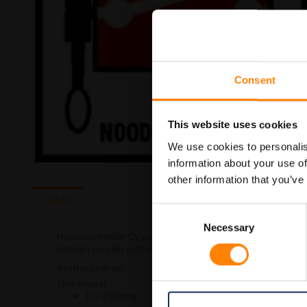
Consent
This website uses cookies
We use cookies to personalis
information about your use of
Ga
other information that you’ve
naar
het
Details
begin
Consent
van
Necessary
Selection
de
Noodschakelaar CV pictogramsticker in de categorie brandve
afbeeldingen-
hebben we vele pictogramstickers in het assortiment welke 
gallerij
Beschikbaar als:
Stickermaat
100 x 100 mm