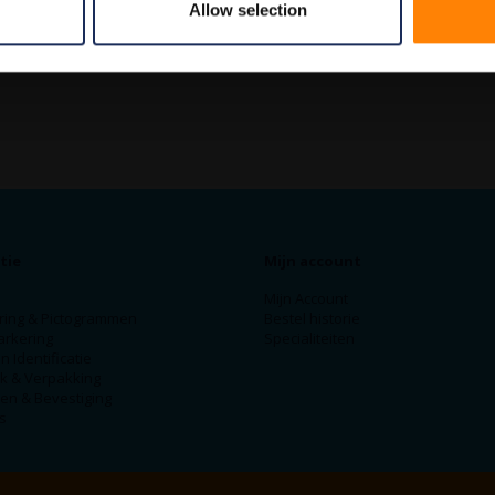
Allow selection
tie
Mijn account
Mijn Account
ring & Pictogrammen
Bestel historie
arkering
Specialiteiten
n Identificatie
ek & Verpakking
en & Bevestiging
s