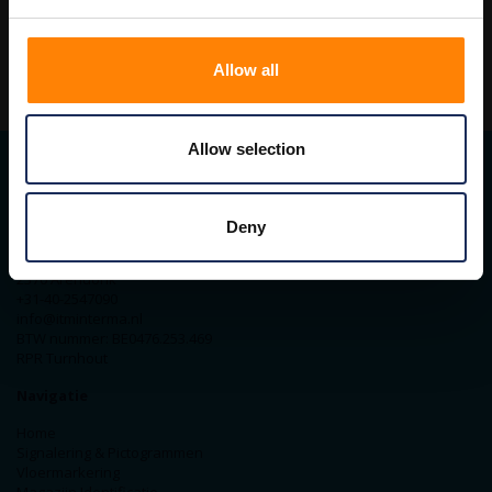
Allow all
Allow selection
Contact gegevens
Deny
ITM Belgium
Horststraat 27C
2370 Arendonk
+31-40-2547090
info@itminterma.nl
BTW nummer: BE0476.253.469
RPR Turnhout
Navigatie
Home
Signalering & Pictogrammen
Vloermarkering