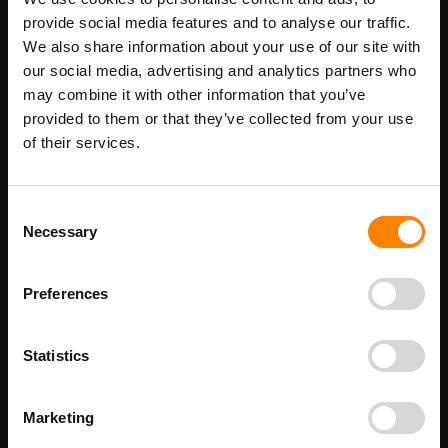
Maatwerk voor dit product is mogelijk,
Meer info
provide social media features and to analyse our traffic.
geef uw wensen door
We also share information about your use of our site with
our social media, advertising and analytics partners who
may combine it with other information that you’ve
Details
provided to them or that they’ve collected from your use
of their services.
Magnetisch Veld pictogramsticker in de categorie gevaar
pictogrammen. Gebruik deze sticker om de waarschuwing te
geven dat op deze locatie een magnetisch veld bestaat.
Consent
Bezoekers en medewerkers kunnen zo de benodigde
Necessary
Selection
veiligheidsmaatregelen treffen. Bij ITM Interma hebben we vele
pictogramstickers in het assortiment welke allemaal voldoen aan
de wettelijke eisen.
Preferences
Beschikbaar als:
Stickermaat
25 x 25 mm - 50 stuks per verpakking
Statistics
50 x 50 mm - 50 stuks per verpakking
100 x 100 mm
Marketing
200 x 200 mm