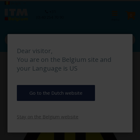
Ga
Taal
België
naar
Ca
+31
de
pro
0
(0) 40 254 70 90
inhoud
Dear visitor,
Ga
You are on the Belgium site and
naar
het
your Language is US
einde
van
de
afbeeldingen-
Go to the Dutch website
gallerij
Stay on the Belgium website