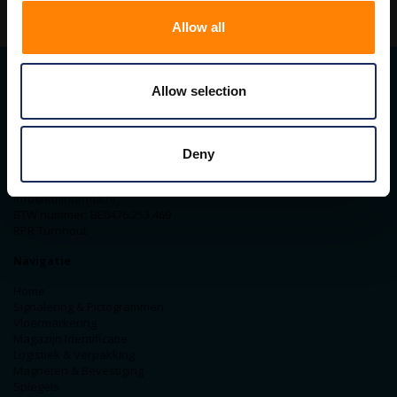
Allow all
Allow selection
Contact gegevens
ITM Belgium
Horststraat 27C
Deny
2370 Arendonk
+31-40-2547090
info@itminterma.nl
BTW nummer: BE0476.253.469
RPR Turnhout
Navigatie
Home
Signalering & Pictogrammen
Vloermarkering
Magazijn Identificatie
Logistiek & Verpakking
Magneten & Bevestiging
Spiegels