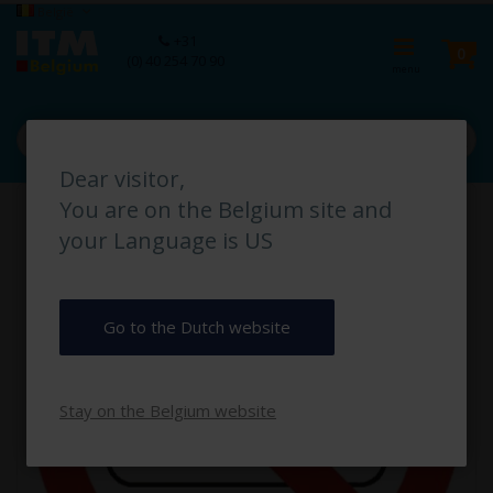
Ga
Taal
België
naar
Ca
+31
de
pro
0
(0) 40 254 70 90
inhoud
Dear visitor,
Ga
You are on the Belgium site and
naar
het
your Language is US
einde
van
de
afbeeldingen-
Go to the Dutch website
gallerij
Stay on the Belgium website