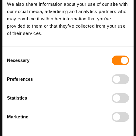
We also share information about your use of our site with
Maatwerk voor dit product is mogelijk,
our social media, advertising and analytics partners who
Meer info
geef uw wensen door
may combine it with other information that you’ve
provided to them or that they’ve collected from your use
of their services.
Details
Consent
Magneetkaart Verbod pictogramsticker in de categorie
Necessary
Selection
verbodspictogrammen. Gebruik deze sticker om aan te geven dat
op deze locatie magneetkaarten verboden zijn. Bij ITM Interma
hebben we vele pictogramstickers in het assortiment welke
allemaal voldoen aan de wettelijke eisen.
Preferences
Beschikbaar als:
Stickermaat
Statistics
100 x 100 mm
200 x 200 mm
Marketing