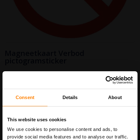
Ga
Magneetkaart Verbod
naar
het
pictogramsticker
begin
van
€ 2,50
de
afbeeldingen-
Art.nr.
PS125
€ 3,03
gallerij
Consent
Details
About
Stickermaat
This website uses cookies
We use cookies to personalise content and ads, to
In Winkelwagen
provide social media features and to analyse our traffic.