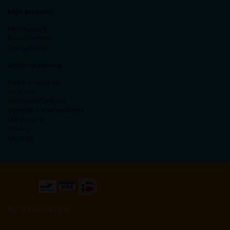
Mijn account
Mijn Account
Bestel historie
Specialiteiten
Ondersteuning
Neem contact op
Over ons
Verzendinformatie
Algemene voorwaarden
Uw account
Privacy
Sitemap
© ITM Interma 2026