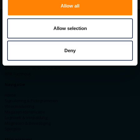
Allow all
Allow selection
Contact gegevens
ITM Belgium
Horststraat 27C
Deny
2370 Arendonk
+31-40-2547090
info@itminterma.nl
BTW nummer: BE0476.253.469
RPR Turnhout
Navigatie
Home
Signalering & Pictogrammen
Vloermarkering
Magazijn Identificatie
Logistiek & Verpakking
Magneten & Bevestiging
Spiegels
Mijn account