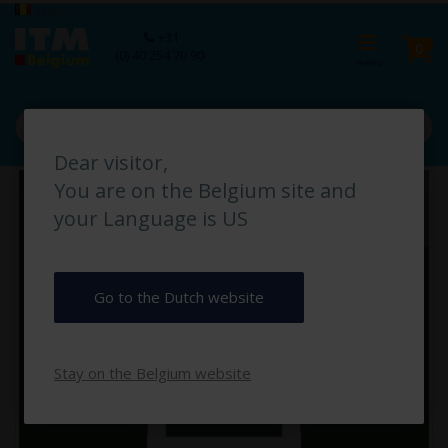
Ga
Taal
België
naar
Ca
+31
de
pro
0
(0) 40 254 70 90
inhoud
Dear visitor,
Ga
You are on the Belgium site and
naar
het
your Language is US
einde
van
de
afbeeldingen-
Go to the Dutch website
gallerij
Stay on the Belgium website