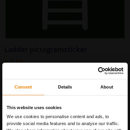
Ga
Ladder pictogramsticker
naar
het
begin
€ 2,50
van
Art.nr.
PS619
€ 3,03
de
afbeeldingen-
gallerij
Stickermaat
Consent
Details
About
This website uses cookies
In Winkelwagen
We use cookies to personalise content and ads, to
provide social media features and to analyse our traffic.