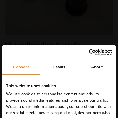
Ga
Afstandhouders 10 stuks
naar
het
begin
Afstandhouders (male en female) voor losse cijfers en letters.
van
de
De female schroef je in de muur vast en de male verlijm je op de
afbeeldingen-
letters/cijfers. (kan met secondenlijm of 2-componentenlijm, male is
Consent
Details
About
gallerij
TPR, hard thermoplastisch rubber) Daarna click je ze in elkaar en
zitten ze vast. Ook voor voor het onzichtbaar bevestigen van
pictogrammen, reclame- en tekstborden. De borden hangen dan
This website uses cookies
a.h.w. zwevend op de muur.
We use cookies to personalise content and ads, to
provide social media features and to analyse our traffic.
€ 5,90
Available Quantity : 19
We also share information about your use of our site with
Art.nr.
8992
€ 7,14
our social media, advertising and analytics partners who