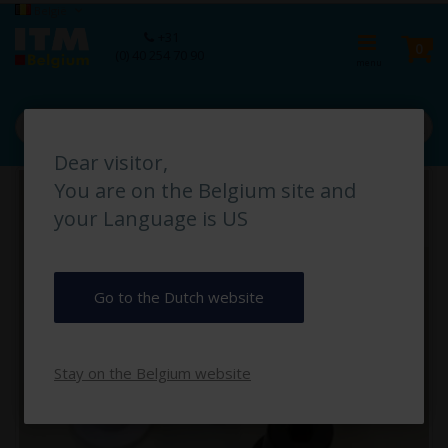
Ga
Taal
België
naar
Ca
+31
de
pro
0
(0) 40 254 70 90
inhoud
Dear visitor,
Ga
You are on the Belgium site and
naar
het
your Language is US
einde
van
de
afbeeldingen-
Go to the Dutch website
gallerij
Stay on the Belgium website