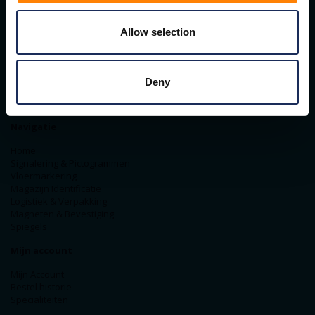
Contact gegevens
ITM Belgium
Allow selection
Horststraat 27C
2370 Arendonk
+31-40-2547090
info@itminterma.nl
Deny
BTW nummer: BE0476.253.469
RPR Turnhout
Navigatie
Home
Signalering & Pictogrammen
Vloermarkering
Magazijn Identificatie
Logistiek & Verpakking
Magneten & Bevestiging
Spiegels
Mijn account
Mijn Account
Bestel historie
Specialiteiten