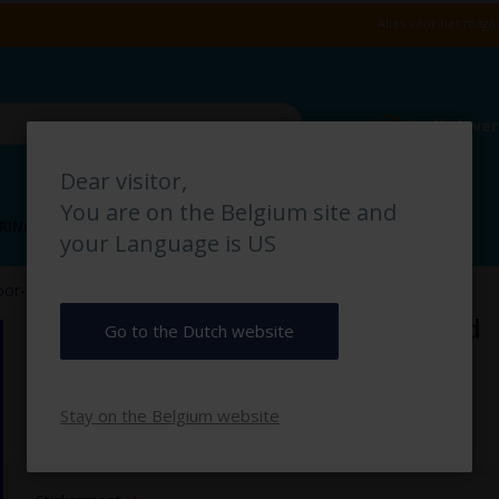
Alles voor het magaz
Snelle leve
Dear visitor,
You are on the Belgium site and
RING
VLOERMARKERING
MAGAZIJN IDENTIFICATIE
your Language is US
Kleedruimte heren pictogrambord
oor- & Deurbordjes
Kleedruimte heren pictogrambord
Go to the Dutch website
€ 2,50
Stay on the Belgium website
€ 3,03