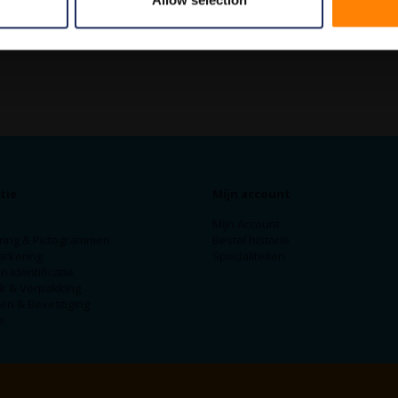
Allow selection
tie
Mijn account
Mijn Account
ring & Pictogrammen
Bestel historie
arkering
Specialiteiten
n Identificatie
ek & Verpakking
en & Bevestiging
s