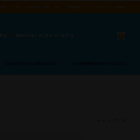
ijn!
Neem contact met ons op
Inloggen
Account aanmaken
Cart
ring
Meer dan 30 jaar ervaring
product
0
LOGISTIEK & VERPAKKING
MAGNETEN & BEVESTIGING
Art.nr.
PS518