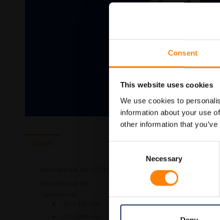
Consent
This website uses cookies
We use cookies to personalis
information about your use of
Ga
other information that you’ve
naar
het
Details
Consent
begin
Necessary
Selection
van
de
Beschikbaar als: PS5181010 PS5182020 PS5182525 PS51830
afbeeldingen-
Beschikbaar als:
gallerij
Stickermaat
100 x 100 mm
200 x 200 mm