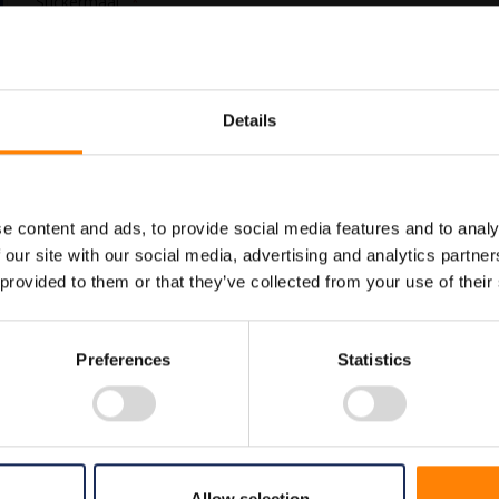
Stickermaat
In Winkelwagen
Details
Maatwerk voor dit product is
Meer info
mogelijk, geef uw wensen door
e content and ads, to provide social media features and to analy
 our site with our social media, advertising and analytics partn
 provided to them or that they’ve collected from your use of their
Preferences
Statistics
30 PS5184040