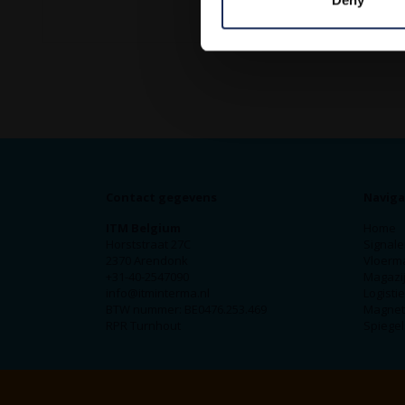
Deny
Contact gegevens
Naviga
ITM Belgium
Home
Horststraat 27C
Signale
2370 Arendonk
Vloerm
+31-40-2547090
Magazij
info@itminterma.nl
Logisti
BTW nummer: BE0476.253.469
Magnet
RPR Turnhout
Spiegel