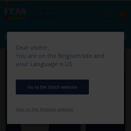
Ga
Taal
België
naar
Ca
+31
de
pro
0
(0) 40 254 70 90
inhoud
Dear visitor,
Ga
You are on the Belgium site and
naar
het
your Language is US
einde
van
de
afbeeldingen-
Go to the Dutch website
gallerij
Stay on the Belgium website