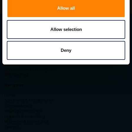
Allow all
Allow selection
Contact gegevens
ITM Belgium
Horststraat 27C
Deny
2370 Arendonk
+31-40-2547090
info@itminterma.nl
BTW nummer: BE0476.253.469
RPR Turnhout
Navigatie
Home
Signalering & Pictogrammen
Vloermarkering
Magazijn Identificatie
Logistiek & Verpakking
Magneten & Bevestiging
Spiegels