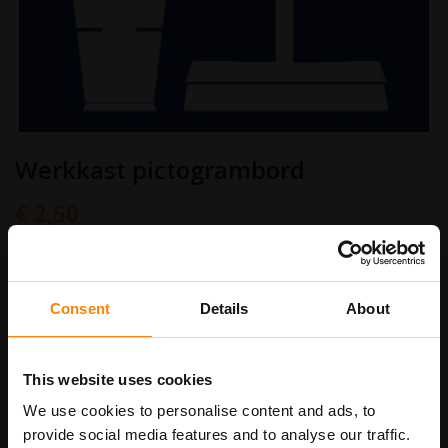
Ga
Werkkast pictogrambord
naar
het
begin
€ 2,50
van
Art.nr.
PB556
€ 3,03
de
afbeeldingen-
gallerij
bordenmaat
Consent
Details
About
This website uses cookies
In Winkelwagen
We use cookies to personalise content and ads, to
provide social media features and to analyse our traffic.