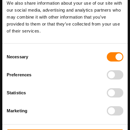
Maatwerk voor dit product is mogelijk,
We also share information about your use of our site with
Meer info
geef uw wensen door
our social media, advertising and analytics partners who
may combine it with other information that you’ve
provided to them or that they’ve collected from your use
of their services.
Details
Werkkast pictogrambord in de categorie info pictogramborden
Consent
(blauw). Gebruik dit bord om aan te geven dat op deze locatie een
Necessary
Selection
werkkast is ingericht. Hier staan alle materialen voor het
schoonhouden van de ruimtes. Bij ITM Interma hebben we vele
pictogramborden in het assortiment welke allemaal voldoen aan
de wettelijke eisen.
Preferences
Beschikbaar als:
bordenmaat
Statistics
100 x 100 mm
200 x 200 mm
Marketing