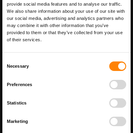
Maatwerk voor dit product is mogelijk,
provide social media features and to analyse our traffic.
Meer info
geef uw wensen door
We also share information about your use of our site with
our social media, advertising and analytics partners who
may combine it with other information that you’ve
provided to them or that they’ve collected from your use
Details
of their services.
Richting aanduiding pictogrambord in de categorie info
pictogramborden (blauw). Gebruik dit bord om met een bord aan
te geven wat de gewenste richting is. De witte pijl in het vierkante
Consent
blauwe bord wijst naar rechts. Bij ITM Interma hebben we vele
Necessary
Selection
pictogramborden in het assortiment welke allemaal voldoen aan
de wettelijke eisen.
Beschikbaar als:
Preferences
bordenmaat
100 x 100 mm
Statistics
200 x 200 mm
300 x 300 mm
400 x 400 mm
Marketing