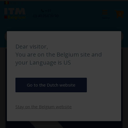
Ga
Taal
België
naar
Ca
+31
de
pro
0
(0) 40 254 70 90
inhoud
Dear visitor,
Ga
You are on the Belgium site and
naar
het
your Language is US
einde
van
de
afbeeldingen-
Go to the Dutch website
gallerij
Stay on the Belgium website