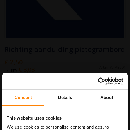
Ga
Richting aanduiding pictogrambord
naar
het
begin
€ 2,50
van
Art.nr.
PB501
€ 3,03
de
afbeeldingen-
gallerij
bordenmaat
Consent
Details
About
In Winkelwagen
This website uses cookies
We use cookies to personalise content and ads, to