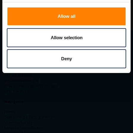
Allow all
Allow selection
Contact gegevens
Deny
ITM Belgium
Horststraat 27C
2370 Arendonk
+31-40-2547090
info@itminterma.nl
BTW nummer: BE0476.253.469
RPR Turnhout
Navigatie
Home
Signalering & Pictogrammen
Vloermarkering
Magazijn Identificatie