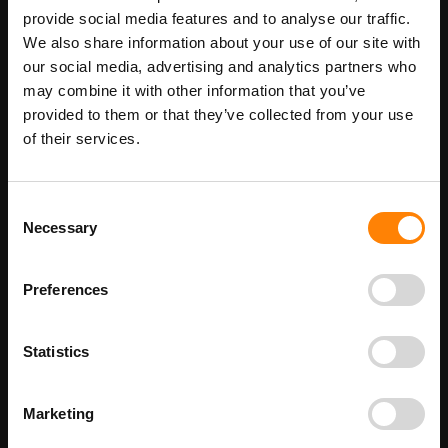
Maatwerk voor dit product is mogelijk,
Meer info
provide social media features and to analyse our traffic.
geef uw wensen door
We also share information about your use of our site with
our social media, advertising and analytics partners who
may combine it with other information that you’ve
provided to them or that they’ve collected from your use
Details
of their services.
Honden Verbod pictogrambord in de categorie
verbodspictogrammen. Gebruik dit bord om aan te geven dat het
op deze locatie verboden is voor honden. Bij ITM Interma hebben
Consent
we vele pictogramborden in het assortiment welke allemaal
Necessary
Selection
voldoen aan de wettelijke eisen.
Beschikbaar als:
bordenmaat
Preferences
100 x 100 mm
200 x 200 mm
Statistics
300 x 300 mm
400 x 400 mm
210 x 300 mm - met tekst VERBODEN VOOR HONDEN
Marketing