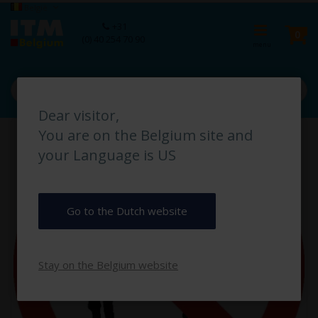
Ga
Taal
België
naar
Ca
+31
de
pro
0
(0) 40 254 70 90
inhoud
Dear visitor,
Ga
You are on the Belgium site and
naar
het
your Language is US
einde
van
de
afbeeldingen-
Go to the Dutch website
gallerij
Stay on the Belgium website