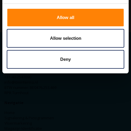
Allow all
Allow selection
Contact gegevens
Deny
ITM Belgium
Horststraat 27C
2370 Arendonk
+31-40-2547090
info@itminterma.nl
BTW nummer: BE0476.253.469
RPR Turnhout
Navigatie
Home
Signalering & Pictogrammen
Vloermarkering
Magazijn Identificatie