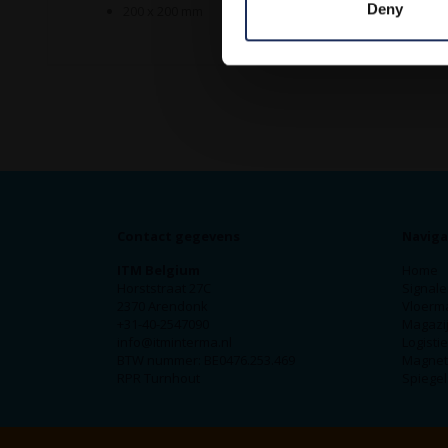
Deny
200 x 200 mm
Contact gegevens
Naviga
ITM Belgium
Home
Horststraat 27C
Signale
2370 Arendonk
Vloerm
+31-40-2547090
Magazij
info@itminterma.nl
Logisti
BTW nummer: BE0476.253.469
Magnet
RPR Turnhout
Spiegel