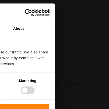
About
se our traffic. We also share
ers who may combine it with
 services.
Marketing
catie verboden is om honden uit te laten. Bij ITM Interma