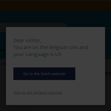
Alles voor het magaz
Snelle leve
Dear visitor,
You are on the Belgium site and
RING
VLOERMARKERING
MAGAZIJN IDENTIFICATIE
your Language is US
Uitlaat Verbod pictogramsticker
Honden Uitlaat Verbod pictogramst
Go to the Dutch website
€ 2,50
Stay on the Belgium website
€ 3,03