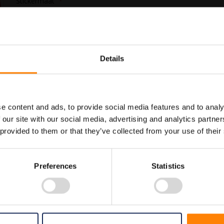
Stickermaat
In Winkelwagen
Details
Maatwerk voor dit product is
Meer info
mogelijk, geef uw wensen door
e content and ads, to provide social media features and to analy
 our site with our social media, advertising and analytics partn
 provided to them or that they’ve collected from your use of their
Preferences
Statistics
bodspictogrammen. Gebruik deze sticker om aan te geven dat het op deze lo
allemaal voldoen aan de wettelijke eisen.