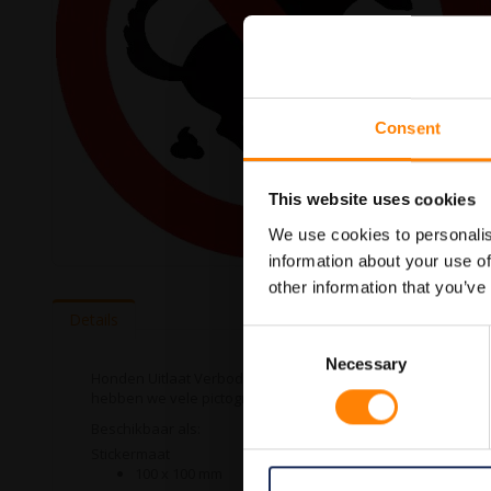
Consent
This website uses cookies
We use cookies to personalis
information about your use of
Ga
other information that you’ve
naar
het
Details
begin
Consent
van
Necessary
Selection
de
Honden Uitlaat Verbod pictogramsticker in de categorie ver
afbeeldingen-
hebben we vele pictogramstickers in het assortiment welke 
gallerij
Beschikbaar als:
Stickermaat
100 x 100 mm