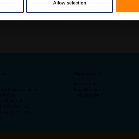
Allow selection
tie
Mijn account
Mijn Account
ring & Pictogrammen
Bestel historie
arkering
Specialiteiten
n Identificatie
ek & Verpakking
en & Bevestiging
s