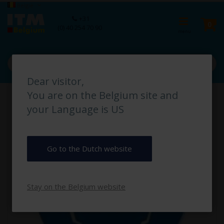
Ga
Taal
België
naar
Ca
+31
de
pro
0
(0) 40 254 70 90
inhoud
Dear visitor,
Ga
You are on the Belgium site and
naar
het
your Language is US
einde
van
de
afbeeldingen-
Go to the Dutch website
gallerij
Stay on the Belgium website