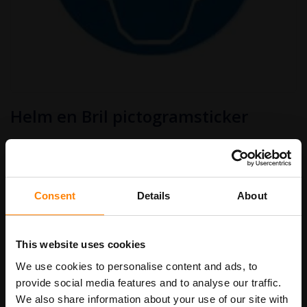
Ga
Helm en Bril pictogramsticker
naar
het
begin
€ 2,50
van
Art.nr.
PS317
€ 3,03
de
afbeeldingen-
gallerij
Consent
Details
About
Stickermaat
This website uses cookies
We use cookies to personalise content and ads, to
In Winkelwagen
provide social media features and to analyse our traffic.
We also share information about your use of our site with