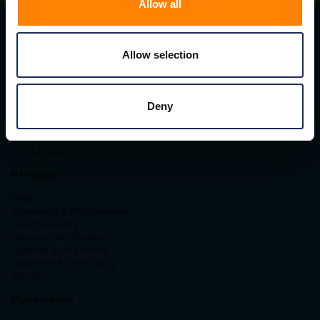
Allow all
Contact gegevens
Allow selection
ITM Belgium
Horststraat 27C
2370 Arendonk
Deny
+31-40-2547090
info@itminterma.nl
BTW nummer: BE0476.253.469
RPR Turnhout
Navigatie
Home
Signalering & Pictogrammen
Vloermarkering
Magazijn Identificatie
Logistiek & Verpakking
Magneten & Bevestiging
Spiegels
Mijn account