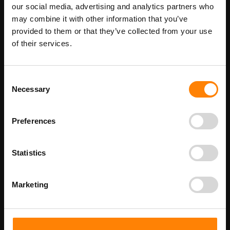
Maatwerk voor dit product is mogelijk,
our social media, advertising and analytics partners who
Meer info
geef uw wensen door
may combine it with other information that you’ve
provided to them or that they’ve collected from your use
of their services.
Details
Consent
Beschikbaar als: PS317032032 PS3170505 PS3171010 PS3172020
Necessary
Selection
PS3172129 PS3173030 PS3174040
Beschikbaar als:
Stickermaat
Preferences
50 x 50 mm - 50 stuks per verpakking
100 x 100 mm
Statistics
200 x 200 mm
Marketing