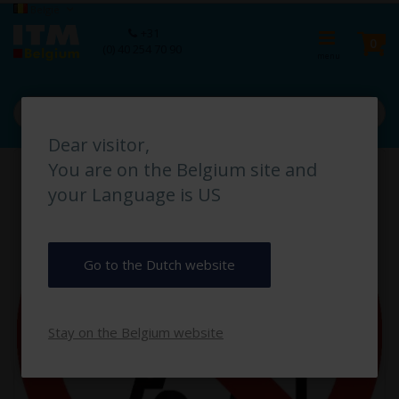
Ga
Taal
België
naar
Ca
+31
de
pro
0
(0) 40 254 70 90
inhoud
Dear visitor,
Ga
You are on the Belgium site and
naar
het
your Language is US
einde
van
de
afbeeldingen-
Go to the Dutch website
gallerij
Stay on the Belgium website