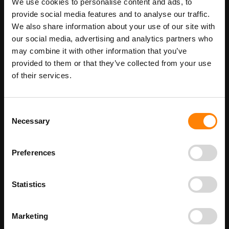
We use cookies to personalise content and ads, to
Maatwerk voor dit product is mogelijk,
Meer info
geef uw wensen door
provide social media features and to analyse our traffic.
We also share information about your use of our site with
our social media, advertising and analytics partners who
may combine it with other information that you’ve
Details
provided to them or that they’ve collected from your use
of their services.
Heftruckverbod pictogrambord in de categorie
verbodspictogrammen. Gebruik dit bord om aan te geven dat het
verboden is voor heftrucks in deze ruimte. Bij ITM Interma hebben
Consent
we vele pictogramborden in het assortiment welke allemaal
voldoen aan de wettelijke eisen.
Necessary
Selection
Beschikbaar als:
bordenmaat
Preferences
100 x 100 mm
200 x 200 mm
210 x 300 mm - Vul gewenste tekst + snelheid in bij
Statistics
opmerkingen
300 x 300 mm
Marketing
400 x 400 mm