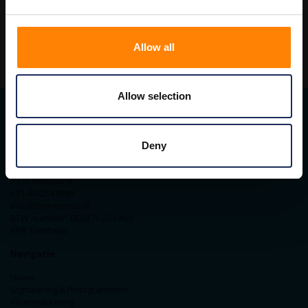
Allow all
Allow selection
Contact gegevens
Deny
ITM Belgium
Horststraat 27C
2370 Arendonk
+31-40-2547090
info@itminterma.nl
BTW nummer: BE0476.253.469
RPR Turnhout
Navigatie
Home
Signalering & Pictogrammen
Vloermarkering