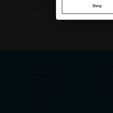
100 x 100 mm
Deny
200 x 200 mm
Contact gegevens
Naviga
ITM Belgium
Home
Horststraat 27C
Signale
2370 Arendonk
Vloerm
+31-40-2547090
Magazij
info@itminterma.nl
Logisti
BTW nummer: BE0476.253.469
Magnet
RPR Turnhout
Spiegel