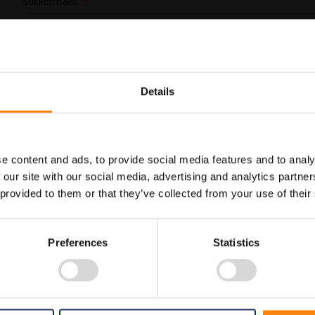
Stickermaat
In Winkelwagen
Details
Maatwerk voor dit product is
Meer info
mogelijk, geef uw wensen door
e content and ads, to provide social media features and to analy
 our site with our social media, advertising and analytics partn
 provided to them or that they’ve collected from your use of their
ictogrammen. Gebruik deze sticker om de waarschuwing te geven dat op de
Preferences
Statistics
iment welke allemaal voldoen aan de wettelijke eisen.