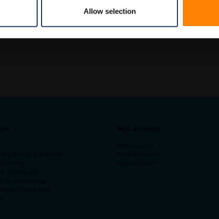
Allow selection
tie
Mijn account
Mijn Account
ring & Pictogrammen
Bestel historie
arkering
Specialiteiten
n Identificatie
ek & Verpakking
en & Bevestiging
s