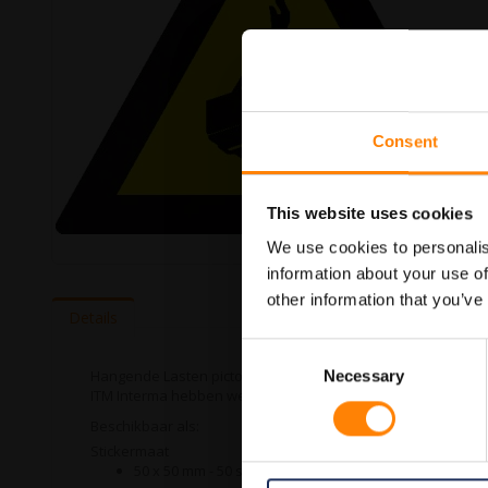
Consent
This website uses cookies
We use cookies to personalis
information about your use of
Ga
naar
other information that you’ve
het
Details
begin
Consent
van
de
Hangende Lasten pictogramsticker in de categorie gevaar p
Necessary
Selection
afbeeldingen-
ITM Interma hebben we vele pictogramstickers in het assort
gallerij
Beschikbaar als:
Stickermaat
50 x 50 mm - 50 stuks per verpakking