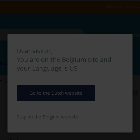
Alles voor het magaz
Snelle leve
Dear visitor,
You are on the Belgium site and
RING
VLOERMARKERING
MAGAZIJN IDENTIFICATIE
your Language is US
 Lasten pictogramsticker
Hangende Lasten pictogramsticker
Go to the Dutch website
€ 3,00
Stay on the Belgium website
€ 3,63