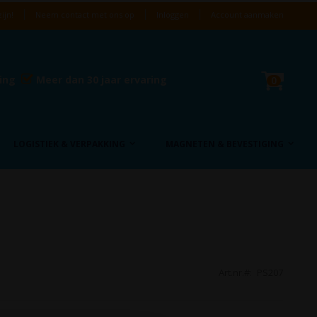
ijn!
Neem contact met ons op
Inloggen
Account aanmaken
Cart
ring
Meer dan 30 jaar ervaring
product
0
LOGISTIEK & VERPAKKING
MAGNETEN & BEVESTIGING
Art.nr.
PS207