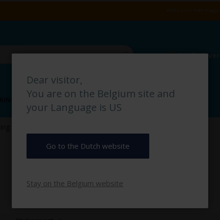
Alles voor het magaz
Snelle leve
Dear visitor,
You are on the Belgium site and
RING
VLOERMARKERING
MAGAZIJN IDENTIFICATIE
your Language is US
ing pictogramsticker
Handleiding pictogramsticker
Go to the Dutch website
€ 2,50
Stay on the Belgium website
€ 3,03