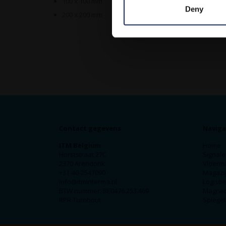
100 x 100 mm
Deny
200 x 200 mm
Contact gegevens
Naviga
ITM Belgium
Home
Horststraat 27C
Signale
2370 Arendonk
Vloerm
+31-40-2547090
Magazij
info@itminterma.nl
Logisti
BTW nummer: BE0476.253.469
Magnet
RPR Turnhout
Spiegel