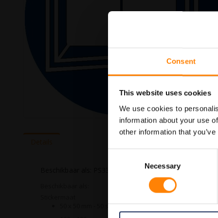
Consent
This website uses cookies
We use cookies to personalis
information about your use of
Ga
naar
other information that you’ve
het
Details
begin
Consent
van
Necessary
Selection
de
Beschikbaar als: PS337025025 PS3370505 PS3371010
afbeeldingen-
gallerij
Beschikbaar als:
Stickermaat
50 x 50 mm - 50 stuks per verpakking