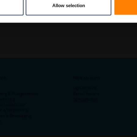
Allow selection
tie
Mijn account
Mijn Account
ring & Pictogrammen
Bestel historie
arkering
Specialiteiten
n Identificatie
ek & Verpakking
en & Bevestiging
s