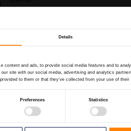
Stickermaat
In Winkelwagen
Details
Maatwerk voor dit product is
Meer info
mogelijk, geef uw wensen door
e content and ads, to provide social media features and to analy
 our site with our social media, advertising and analytics partn
 provided to them or that they’ve collected from your use of their
Preferences
Statistics
 PS3372020 PS3373030 PS3374040