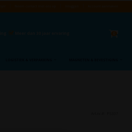
ijn!
Neem contact met ons op
Inloggen
Account aanmaken
Cart
ring
Meer dan 30 jaar ervaring
product
0
LOGISTIEK & VERPAKKING
MAGNETEN & BEVESTIGING
Art.nr.
PS337