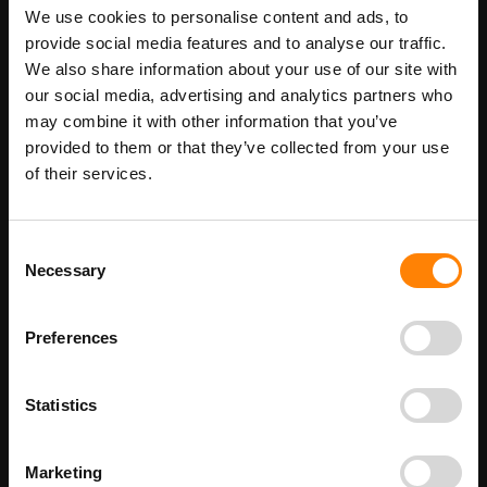
We use cookies to personalise content and ads, to
Maatwerk voor dit product is mogelijk,
provide social media features and to analyse our traffic.
Meer info
geef uw wensen door
We also share information about your use of our site with
our social media, advertising and analytics partners who
may combine it with other information that you’ve
provided to them or that they’ve collected from your use
Details
of their services.
Gezichtsbescherming pictogrambord in de categorie
gebodspictogrammen. Gebruik dit bord om aan te geven dat het
verplicht is om een gelaatbescherming te dragen. Bij ITM Interma
Consent
hebben we vele pictogramborden in het assortiment welke
Necessary
Selection
allemaal voldoen aan de wettelijke eisen.
Beschikbaar als:
Preferences
bordenmaat
100 x 100 mm
200 x 200 mm
Statistics
300 x 300 mm
400 x 400 mm
Marketing
210 x 300 mm - met tekst GEZICHTSBESCHERMING