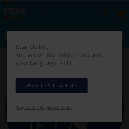
Ga
Taal
België
naar
Ca
+31
de
pro
0
(0) 40 254 70 90
inhoud
Dear visitor,
Ga
You are on the Belgium site and
naar
het
your Language is US
einde
van
de
afbeeldingen-
Go to the Dutch website
gallerij
Stay on the Belgium website