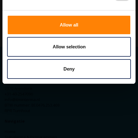
VERPLICHT
Allow all
Allow selection
Contact gegevens
Deny
ITM Belgium
Horststraat 27C
2370 Arendonk
+31-40-2547090
info@itminterma.nl
BTW nummer: BE0476.253.469
RPR Turnhout
Navigatie
Home
Signalering & Pictogrammen