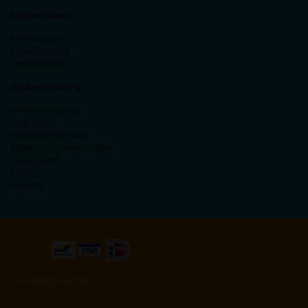
Mijn account
Mijn Account
Bestel historie
Specialiteiten
Ondersteuning
Neem contact op
Over ons
Verzendinformatie
Algemene voorwaarden
Uw account
Privacy
Sitemap
© ITM Interma 2026