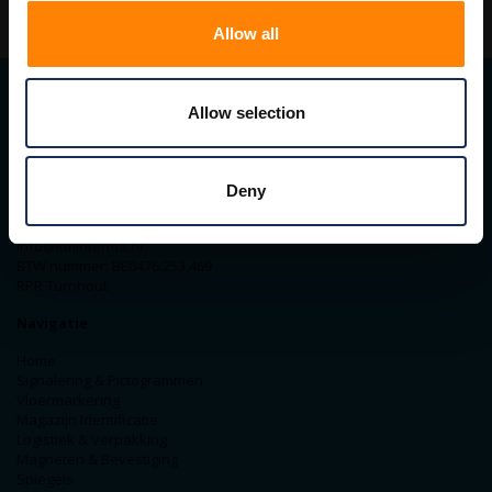
Allow all
Allow selection
Contact gegevens
ITM Belgium
Horststraat 27C
Deny
2370 Arendonk
+31-40-2547090
info@itminterma.nl
BTW nummer: BE0476.253.469
RPR Turnhout
Navigatie
Home
Signalering & Pictogrammen
Vloermarkering
Magazijn Identificatie
Logistiek & Verpakking
Magneten & Bevestiging
Spiegels