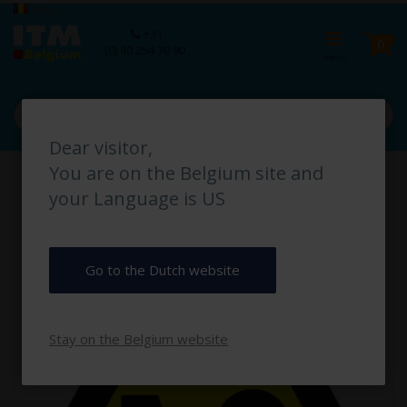
Ga
Taal
België
naar
Ca
+31
de
pro
0
(0) 40 254 70 90
inhoud
Dear visitor,
Ga
You are on the Belgium site and
naar
het
your Language is US
einde
van
de
afbeeldingen-
Go to the Dutch website
gallerij
Stay on the Belgium website