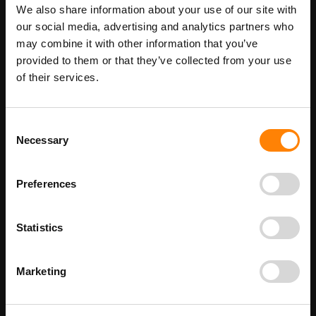
We also share information about your use of our site with
Maatwerk voor dit product is mogelijk,
our social media, advertising and analytics partners who
Meer info
geef uw wensen door
may combine it with other information that you’ve
provided to them or that they’ve collected from your use
of their services.
Details
Consent
Gevaar Voor Voeten pictogramsticker in de categorie gevaar
Necessary
Selection
pictogrammen. Gebruik deze sticker om een waarschuwing te
geven voor gevaar voor je voeten. Bij ITM Interma hebben we
vele pictogramstickers in het assortiment welke allemaal voldoen
aan de wettelijke eisen.
Preferences
Beschikbaar als:
Stickermaat
Statistics
100 x 100 mm
200 x 200 mm
Marketing