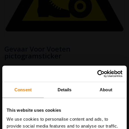
Ga
Gevaar Voor Voeten
naar
het
pictogramsticker
begin
van
€ 2,50
de
afbeeldingen-
Art.nr.
PS221
€ 3,03
gallerij
Consent
Details
About
Stickermaat
This website uses cookies
We use cookies to personalise content and ads, to
In Winkelwagen
provide social media features and to analyse our traffic.