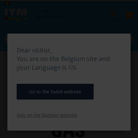
Ga
Taal
België
naar
Ca
+31
de
pro
0
(0) 40 254 70 90
inhoud
Dear visitor,
Ga
You are on the Belgium site and
naar
het
your Language is US
einde
van
de
afbeeldingen-
Go to the Dutch website
gallerij
Stay on the Belgium website