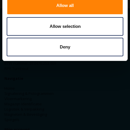
Allow all
Allow selection
Contact gegevens
ITM Belgium
Horststraat 27C
Deny
2370 Arendonk
+31-40-2547090
info@itminterma.nl
BTW nummer: BE0476.253.469
RPR Turnhout
Navigatie
Home
Signalering & Pictogrammen
Vloermarkering
Magazijn Identificatie
Logistiek & Verpakking
Magneten & Bevestiging
Spiegels
Mijn account