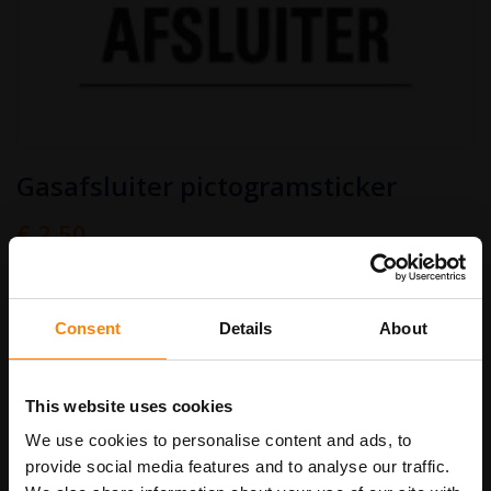
Ga
Gasafsluiter pictogramsticker
naar
het
begin
€ 2,50
van
Art.nr.
PS430
€ 3,03
de
afbeeldingen-
gallerij
Stickermaat
Consent
Details
About
This website uses cookies
In Winkelwagen
We use cookies to personalise content and ads, to
provide social media features and to analyse our traffic.