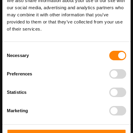
We also share information about your use of our site with
Maatwerk voor dit product is mogelijk,
Meer info
geef uw wensen door
our social media, advertising and analytics partners who
may combine it with other information that you’ve
provided to them or that they’ve collected from your use
of their services.
Details
Gasafsluiter pictogramsticker in de categorie
Consent
brandveiligheidspictogrammen. Gebruik deze sticker om aan te
Necessary
Selection
geven waar de locatie is van de gasafsluiter. Bij ITM Interma
hebben we vele pictogramstickers in het assortiment welke
allemaal voldoen aan de wettelijke eisen.
Preferences
Beschikbaar als:
Stickermaat
100 x 100 mm
Statistics
200 x 200 mm
Marketing